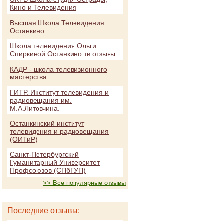
Кино и Телевидения
Высшая Школа Телевидения
Останкино
Школа телевидения Ольги
Спиркиной Останкино тв отзывы
КАДР - школа телевизионного
мастерства
ГИТР. Институт телевидения и
радиовещания им.
М.А.Литовчина.
Останкинский институт
телевидения и радиовещания
(ОИТиР)
Санкт-Петербургский
Гуманитарный Университет
Профсоюзов (СПбГУП)
>> Все популярные отзывы
Последние отзывы: