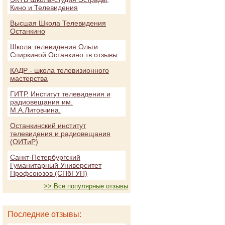
Кино и Телевидения
Высшая Школа Телевидения
Останкино
Школа телевидения Ольги
Спиркиной Останкино тв отзывы
КАДР - школа телевизионного
мастерства
ГИТР. Институт телевидения и
радиовещания им.
М.А.Литовчина.
Останкинский институт
телевидения и радиовещания
(ОИТиР)
Санкт-Петербургский
Гуманитарный Университет
Профсоюзов (СПбГУП)
>> Все популярные отзывы
Последние отзывы: