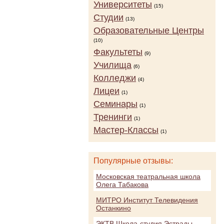
Университеты
(15)
Студии
(13)
Образовательные Центры
(10)
Факультеты
(9)
Училища
(6)
Колледжи
(4)
Лицеи
(1)
Семинары
(1)
Тренинги
(1)
Мастер-Классы
(1)
Популярные отзывы:
Московская театральная школа
Олега Табакова
МИТРО Институт Телевидения
Останкино
ЭКТВ Школа-студия Эстрады,