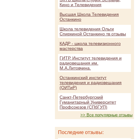
Кино и Телевидения
Высшая Школа Телевидения
Останкино
Школа телевидения Ольги
Спиркиной Останкино тв отзывы
КАДР - школа телевизионного
мастерства
ГИТР. Институт телевидения и
радиовещания им.
М.А.Литовчина.
Останкинский институт
телевидения и радиовещания
(ОИТиР)
Санкт-Петербургский
Гуманитарный Университет
Профсоюзов (СПбГУП)
>> Все популярные отзывы
Последние отзывы: