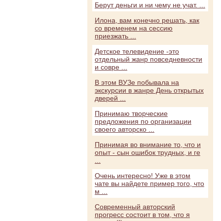
Берут деньги и ни чему не учат. ...
Илона, вам конечно решать, как
со временем на сессию
приезжать ...
Детское телевидение -это
отдельный жанр повседневности
и совре ...
В этом ВУЗе побывала на
экскурсии в жанре День открытых
дверей ...
Принимаю творческие
предложения по организации
своего авторско ...
Принимая во внимание то, что и
опыт - сын ошибок трудных, и ге
...
Очень интересно! Уже в этом
чате вы найдете пример того, что
м ...
Современный авторский
прогресс состоит в том, что я