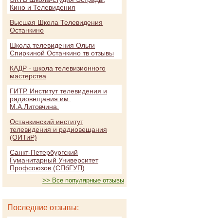
Кино и Телевидения
Высшая Школа Телевидения
Останкино
Школа телевидения Ольги
Спиркиной Останкино тв отзывы
КАДР - школа телевизионного
мастерства
ГИТР. Институт телевидения и
радиовещания им.
М.А.Литовчина.
Останкинский институт
телевидения и радиовещания
(ОИТиР)
Санкт-Петербургский
Гуманитарный Университет
Профсоюзов (СПбГУП)
>> Все популярные отзывы
Последние отзывы: