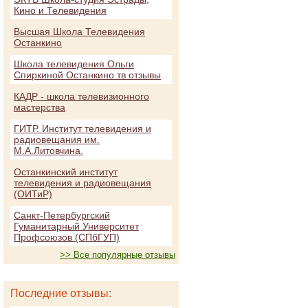
Кино и Телевидения
Высшая Школа Телевидения
Останкино
Школа телевидения Ольги
Спиркиной Останкино тв отзывы
КАДР - школа телевизионного
мастерства
ГИТР. Институт телевидения и
радиовещания им.
М.А.Литовчина.
Останкинский институт
телевидения и радиовещания
(ОИТиР)
Санкт-Петербургский
Гуманитарный Университет
Профсоюзов (СПбГУП)
>> Все популярные отзывы
Последние отзывы: