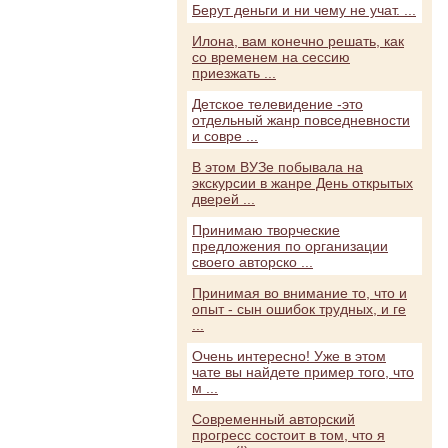
Берут деньги и ни чему не учат. ...
Илона, вам конечно решать, как
со временем на сессию
приезжать ...
Детское телевидение -это
отдельный жанр повседневности
и совре ...
В этом ВУЗе побывала на
экскурсии в жанре День открытых
дверей ...
Принимаю творческие
предложения по организации
своего авторско ...
Принимая во внимание то, что и
опыт - сын ошибок трудных, и ге
...
Очень интересно! Уже в этом
чате вы найдете пример того, что
м ...
Современный авторский
прогресс состоит в том, что я