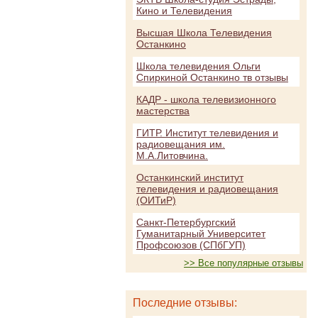
Кино и Телевидения
Высшая Школа Телевидения
Останкино
Школа телевидения Ольги
Спиркиной Останкино тв отзывы
КАДР - школа телевизионного
мастерства
ГИТР. Институт телевидения и
радиовещания им.
М.А.Литовчина.
Останкинский институт
телевидения и радиовещания
(ОИТиР)
Санкт-Петербургский
Гуманитарный Университет
Профсоюзов (СПбГУП)
>> Все популярные отзывы
Последние отзывы: