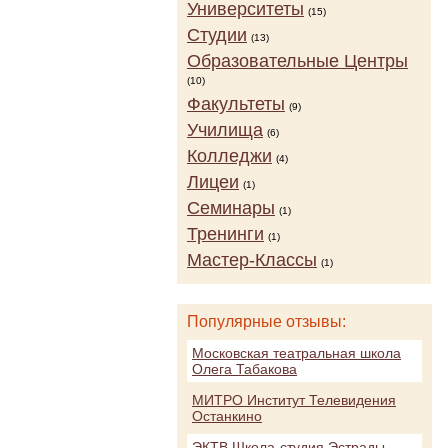
Университеты
(15)
Студии
(13)
Образовательные Центры
(10)
Факультеты
(9)
Училища
(6)
Колледжи
(4)
Лицеи
(1)
Семинары
(1)
Тренинги
(1)
Мастер-Классы
(1)
Популярные отзывы:
Московская театральная школа
Олега Табакова
МИТРО Институт Телевидения
Останкино
ЭКТВ Школа-студия Эстрады,