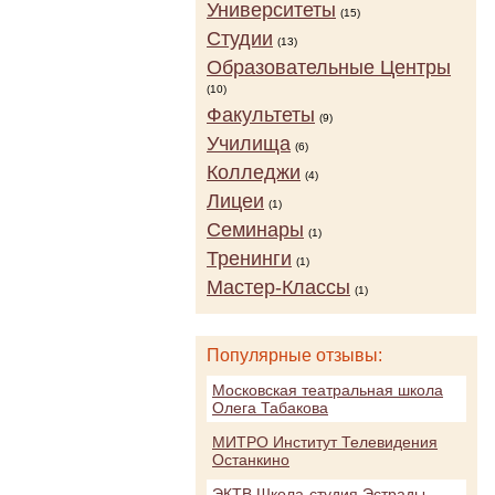
Университеты
(15)
Студии
(13)
Образовательные Центры
(10)
Факультеты
(9)
Училища
(6)
Колледжи
(4)
Лицеи
(1)
Семинары
(1)
Тренинги
(1)
Мастер-Классы
(1)
Популярные отзывы:
Московская театральная школа
Олега Табакова
МИТРО Институт Телевидения
Останкино
ЭКТВ Школа-студия Эстрады,