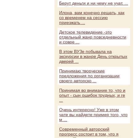
Берут деньги и ни чему не учат. ...
Илона, вам конечно решать, как
со временем на сессию
приезжать ...
Детское телевидение -это
отдельный жанр повседневности
и совре ...
В этом ВУЗе побывала на
экскурсии в жанре День открытых
дверей ...
Принимаю творческие
предложения по организации
своего авторско ...
Принимая во внимание то, что и
опыт - сын ошибок трудных, и ге
...
Очень интересно! Уже в этом
чате вы найдете пример того, что
м ...
Современный авторский
прогресс состоит в том, что я