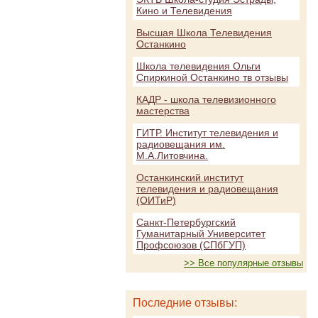
Кино и Телевидения
Высшая Школа Телевидения
Останкино
Школа телевидения Ольги
Спиркиной Останкино тв отзывы
КАДР - школа телевизионного
мастерства
ГИТР. Институт телевидения и
радиовещания им.
М.А.Литовчина.
Останкинский институт
телевидения и радиовещания
(ОИТиР)
Санкт-Петербургский
Гуманитарный Университет
Профсоюзов (СПбГУП)
>> Все популярные отзывы
Последние отзывы: