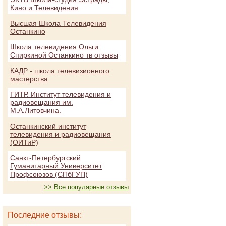
Кино и Телевидения
Высшая Школа Телевидения
Останкино
Школа телевидения Ольги
Спиркиной Останкино тв отзывы
КАДР - школа телевизионного
мастерства
ГИТР. Институт телевидения и
радиовещания им.
М.А.Литовчина.
Останкинский институт
телевидения и радиовещания
(ОИТиР)
Санкт-Петербургский
Гуманитарный Университет
Профсоюзов (СПбГУП)
>> Все популярные отзывы
Последние отзывы: