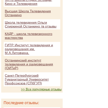
Кино и Телевидения
Высшая Школа Телевидения
Останкино
Школа телевидения Ольги
Спиркиной Останкино тв отзывы
КАДР - школа телевизионного
мастерства
ГИТР. Институт телевидения и
радиовещания им.
М.А.Литовчина.
Останкинский институт
телевидения и радиовещания
(ОИТиР)
Санкт-Петербургский
Гуманитарный Университет
Профсоюзов (СПбГУП)
>> Все популярные отзывы
Последние отзывы: