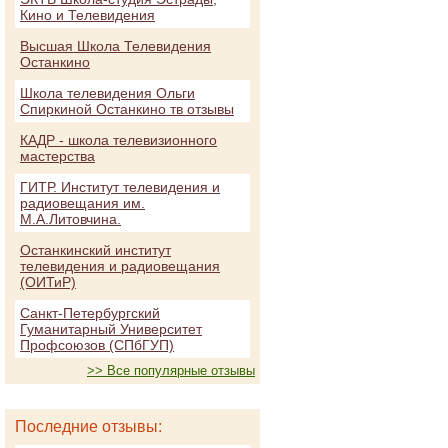
Кино и Телевидения
Высшая Школа Телевидения
Останкино
Школа телевидения Ольги
Спиркиной Останкино тв отзывы
КАДР - школа телевизионного
мастерства
ГИТР. Институт телевидения и
радиовещания им.
М.А.Литовчина.
Останкинский институт
телевидения и радиовещания
(ОИТиР)
Санкт-Петербургский
Гуманитарный Университет
Профсоюзов (СПбГУП)
>> Все популярные отзывы
Последние отзывы: