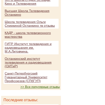
Кино и Телевидения
Высшая Школа Телевидения
Останкино
Школа телевидения Ольги
Спиркиной Останкино тв отзывы
КАДР - школа телевизионного
мастерства
ГИТР. Институт телевидения и
радиовещания им.
М.А.Литовчина.
Останкинский институт
телевидения и радиовещания
(ОИТиР)
Санкт-Петербургский
Гуманитарный Университет
Профсоюзов (СПбГУП)
>> Все популярные отзывы
Последние отзывы: