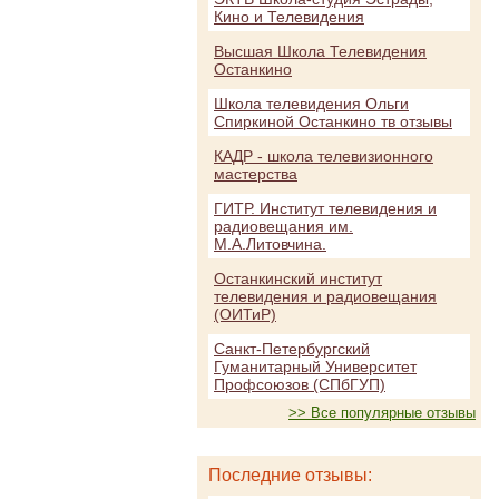
Кино и Телевидения
Высшая Школа Телевидения
Останкино
Школа телевидения Ольги
Спиркиной Останкино тв отзывы
КАДР - школа телевизионного
мастерства
ГИТР. Институт телевидения и
радиовещания им.
М.А.Литовчина.
Останкинский институт
телевидения и радиовещания
(ОИТиР)
Санкт-Петербургский
Гуманитарный Университет
Профсоюзов (СПбГУП)
>> Все популярные отзывы
Последние отзывы: