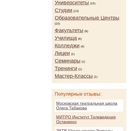
Университеты
(15)
Студии
(13)
Образовательные Центры
(10)
Факультеты
(9)
Училища
(6)
Колледжи
(4)
Лицеи
(1)
Семинары
(1)
Тренинги
(1)
Мастер-Классы
(1)
Популярные отзывы:
Московская театральная школа
Олега Табакова
МИТРО Институт Телевидения
Останкино
ЭКТВ Школа-студия Эстрады,