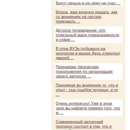
Берут деньги и ни чему не учат. ...
Илона, вам конечно решать, как
со временем на сессию
приезжать ...
Детское телевидение -это
отдельный жанр повседневности
и совре ...
В этом ВУЗе побывала на
экскурсии в жанре День открытых
дверей ...
Принимаю творческие
предложения по организации
своего авторско ...
Принимая во внимание то, что и
опыт - сын ошибок трудных, и ге
...
Очень интересно! Уже в этом
чате вы найдете пример того, что
м ...
Современный авторский
прогресс состоит в том, что я