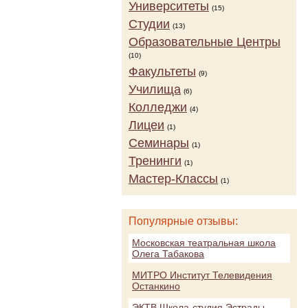
Университеты
(15)
Студии
(13)
Образовательные Центры
(10)
Факультеты
(9)
Училища
(6)
Колледжи
(4)
Лицеи
(1)
Семинары
(1)
Тренинги
(1)
Мастер-Классы
(1)
Популярные отзывы:
Московская театральная школа
Олега Табакова
МИТРО Институт Телевидения
Останкино
ЭКТВ Школа-студия Эстрады,