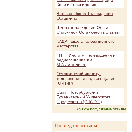
Кино и Телевидения
Высшая Школа Телевидения
Останкино
Школа телевидения Ольги
Спиркиной Останкино тв отзывы
КАДР - школа телевизионного
мастерства
ГИТР. Институт телевидения и
радиовещания им.
М.А.Литовчина.
Останкинский институт
телевидения и радиовещания
(ОИТиР)
Санкт-Петербургский
Гуманитарный Университет
Профсоюзов (СПбГУП)
>> Все популярные отзывы
Последние отзывы: