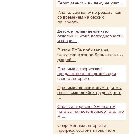
Берут деньги и ни чему не учат. ...
Илона, вам конечно решать, как
со временем на сессию
приезжать ...
Детское телевидение -это
отдельный жанр повседневности
и совре ...
В этом ВУЗе побывала на
экскурсии в жанре День открытых
дверей ...
Принимаю творческие
предложения по организации
своего авторско ...
Принимая во внимание то, что и
опыт - сын ошибок трудных, и ге
...
Очень интересно! Уже в этом
чате вы найдете пример того, что
м ...
Современный авторский
прогресс состоит в том, что я