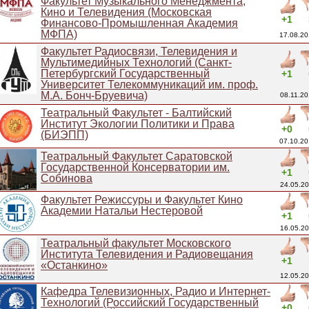
Факультет Музыкального Менеджмента,
Кино и Телевидения (Московская
+1
Финансово-Промышленная Академия
МФПА)
17.08.20
Факультет Радиосвязи, Телевидения и
Мультимедийных Технологий (Санкт-
Петербургский Государственный
+1
Университет Телекоммуникаций им. проф.
М.А. Бонч-Бруевича)
08.11.20
Театральный Факультет - Балтийский
Институт Экологии Политики и Права
+0
(БИЭПП)
07.10.20
Театральный Факультет Саратовской
Государственной Консерватории им.
+1
Собинова
24.05.20
Факультет Режиссуры и Факультет Кино
Академии Натальи Нестеровой
+1
16.05.20
Театральный факультет Московского
Института Телевидения и Радиовещания
+1
«Останкино»
12.05.20
Кафедра Телевизионных, Радио и Интернет-
Технологий (Российский Государственный
+0