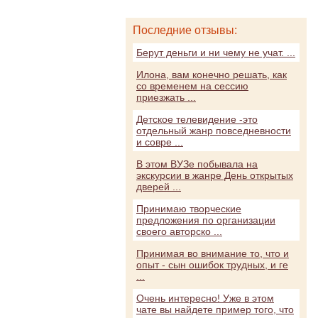
Последние отзывы:
Берут деньги и ни чему не учат. ...
Илона, вам конечно решать, как
со временем на сессию
приезжать ...
Детское телевидение -это
отдельный жанр повседневности
и совре ...
В этом ВУЗе побывала на
экскурсии в жанре День открытых
дверей ...
Принимаю творческие
предложения по организации
своего авторско ...
Принимая во внимание то, что и
опыт - сын ошибок трудных, и ге
...
Очень интересно! Уже в этом
чате вы найдете пример того, что