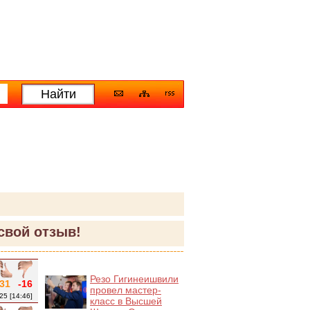
свой отзыв!
Резо Гигинеишвили
31
-16
провел мастер-
25 [14:46]
класс в Высшей