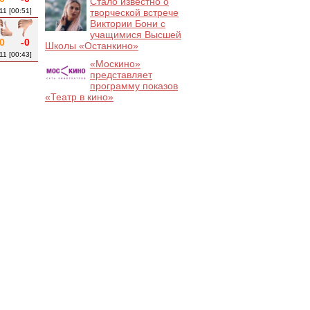
Стало известно о
11 [00:51]
творческой встрече
Виктории Бони с
учащимися Высшей
0
-0
Школы «Останкино»
11 [00:43]
«Москино»
представляет
программу показов
«Театр в кино»