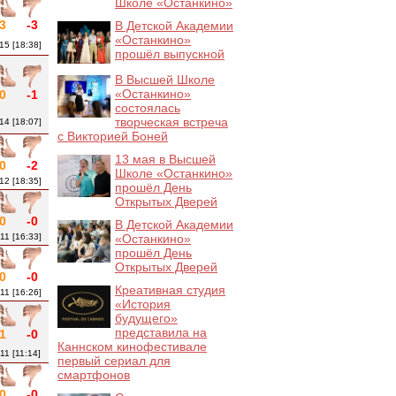
Школе «Останкино»
3
-3
В Детской Академии
«Останкино»
15 [18:38]
прошёл выпускной
В Высшей Школе
«Останкино»
0
-1
состоялась
творческая встреча
14 [18:07]
с Викторией Боней
13 мая в Высшей
0
-2
Школе «Останкино»
12 [18:35]
прошёл День
Открытых Дверей
0
-0
В Детской Академии
11 [16:33]
«Останкино»
прошёл День
Открытых Дверей
0
-0
Креативная студия
11 [16:26]
«История
будущего»
представила на
1
-0
Каннском кинофестивале
11 [11:14]
первый сериал для
смартфонов
0
-0