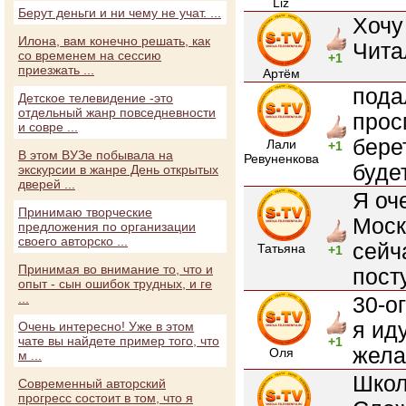
Liz
Берут деньги и ни чему не учат. ...
Хочу
Илона, вам конечно решать, как
Чита
со временем на сессию
+1
приезжать ...
Артём
пода
Детское телевидение -это
отдельный жанр повседневности
прос
и совре ...
бере
Лали
+1
В этом ВУЗе побывала на
Ревуненкова
буде
экскурсии в жанре День открытых
дверей ...
Я оч
Принимаю творческие
Моск
предложения по организации
своего авторско ...
сейч
Татьяна
+1
Принимая во внимание то, что и
пост
опыт - сын ошибок трудных, и ге
...
30-о
я ид
Очень интересно! Уже в этом
чате вы найдете пример того, что
+1
жела
Оля
м ...
Школ
Современный авторский
прогресс состоит в том, что я