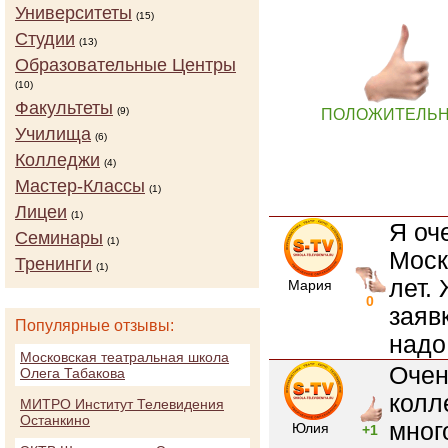
Университеты
(15)
Студии
(13)
Образовательные Центры
(10)
Факультеты
(9)
ПОЛОЖИТЕЛЬ
Училища
(6)
Колледжи
(4)
Мастер-Классы
(1)
Лицеи
(1)
Я оч
Семинары
(1)
Моск
Тренинги
(1)
лет.
Мария
0
заяв
Популярные отзывы:
надо
Московская театральная школа
Очен
Олега Табакова
колл
МИТРО Институт Телевидения
Останкино
мног
Юлия
+1