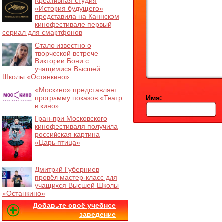
Креативная студия
«История будущего»
представила на Каннском
кинофестивале первый
сериал для смартфонов
Стало известно о
творческой встрече
Виктории Бони с
учащимися Высшей
Школы «Останкино»
«Москино» представляет
программу показов «Театр
Имя:
в кино»
Гран-при Московского
кинофестиваля получила
российская картина
«Царь-птица»
Дмитрий Губерниев
провёл мастер-класс для
учащихся Высшей Школы
«Останкино»
Добавьте своё учебное
заведение