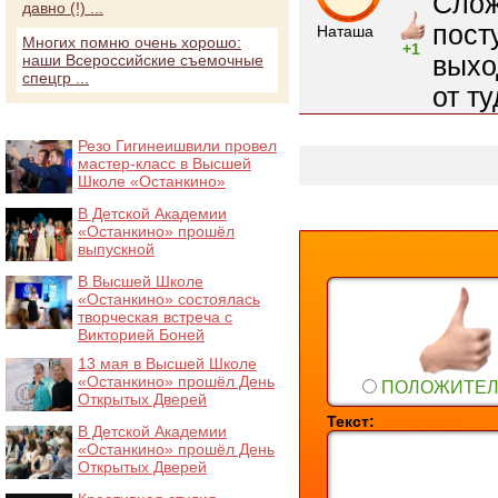
Слож
давно (!) ...
пост
Наташа
Многих помню очень хорошо:
+1
выхо
наши Всероссийские съемочные
спецгр ...
от т
Резо Гигинеишвили провел
мастер-класс в Высшей
Школе «Останкино»
В Детской Академии
«Останкино» прошёл
выпускной
В Высшей Школе
«Останкино» состоялась
творческая встреча с
Викторией Боней
13 мая в Высшей Школе
«Останкино» прошёл День
ПОЛОЖИТЕ
Открытых Дверей
Текст:
В Детской Академии
«Останкино» прошёл День
Открытых Дверей