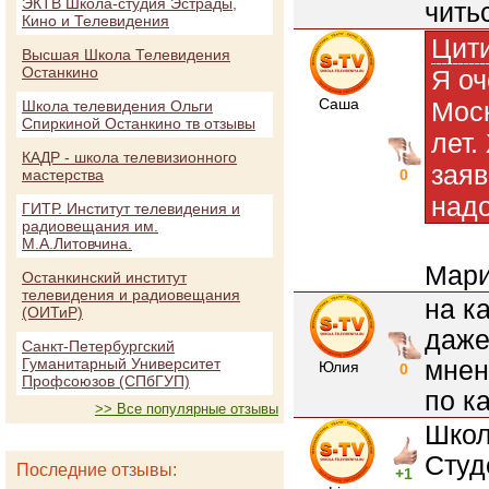
ЭКТВ Школа-студия Эстрады,
чить
Кино и Телевидения
Цит
Высшая Школа Телевидения
Останкино
Я оч
Саша
Моск
Школа телевидения Ольги
Спиркиной Останкино тв отзывы
лет.
КАДР - школа телевизионного
заяв
мастерства
0
надо
ГИТР. Институт телевидения и
радиовещания им.
М.А.Литовчина.
Мари
Останкинский институт
телевидения и радиовещания
на к
(ОИТиР)
даже
Санкт-Петербургский
Гуманитарный Университет
мнен
Юлия
0
Профсоюзов (СПбГУП)
по к
>> Все популярные отзывы
Школ
Студ
Последние отзывы:
+1