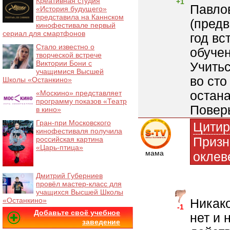
Креативная студия
+1
Павлов
«История будущего»
представила на Каннском
(предв
кинофестивале первый
сериал для смартфонов
год вс
Стало известно о
обучен
творческой встрече
Виктории Бони с
Учитьс
учащимися Высшей
во сто
Школы «Останкино»
остана
«Москино» представляет
программу показов «Театр
Поверь
в кино»
Гран-при Московского
Цитир
кинофестиваля получила
Призн
российская картина
«Царь-птица»
мама
оклев
Дмитрий Губерниев
провёл мастер-класс для
учащихся Высшей Школы
«Останкино»
Никако
-1
Добавьте своё учебное
нет и 
заведение