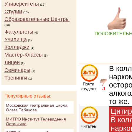
Университеты
(15)
Студии
(13)
Образовательные Центры
(10)
Факультеты
(9)
ПОЛОЖИТЕЛЬ
Училища
(6)
Колледжи
(4)
Мастер-Классы
(1)
Лицеи
(1)
В колл
Семинары
(1)
нарко
Тренинги
(1)
осторо
Почти
студент
-1
алкого
Популярные отзывы:
то же.
Московская театральная школа
Цитир
Олега Табакова
В кол
МИТРО Институт Телевидения
Останкино
читатеь
нарко