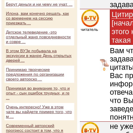
задава
Берут деньги и ни чему не учат. ...
Цитир
Илона, вам конечно решать, как
со временем на сессию
[нача
приезжать ...
читатель
этого
Детское телевидение -это
отдельный жанр повседневности
такая
и совре ...
Вам ч
В этом ВУЗе побывала на
экскурсии в жанре День открытых
задава
дверей ...
цитаты
0
Принимаю творческие
Вас пр
предложения по организации
своего авторско ...
инфор
Принимая во внимание то, что и
отвеча
опыт - сын ошибок трудных, и ге
...
что Вы
Очень интересно! Уже в этом
заведе
чате вы найдете пример того, что
понят
м ...
не уже
Современный авторский
прогресс состоит в том, что я