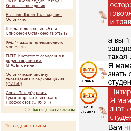
ЭКТВ Школа-студия Эстрады,
остор
Кино и Телевидения
говор
Высшая Школа Телевидения
Останкино
и трав
0
Школа телевидения Ольги
Спиркиной Останкино тв отзывы
а вы "
КАДР - школа телевизионного
заведе
мастерства
такая
ГИТР. Институт телевидения и
радиовещания им.
Я мама
М.А.Литовчина.
знать 
Останкинский институт
0
телевидения и радиовещания
студен
Елена
(ОИТиР)
Цитир
Санкт-Петербургский
Гуманитарный Университет
Я мам
Профсоюзов (СПбГУП)
почти
знать
>> Все популярные отзывы
студент
студе
0
Вам ч
Последние отзывы: