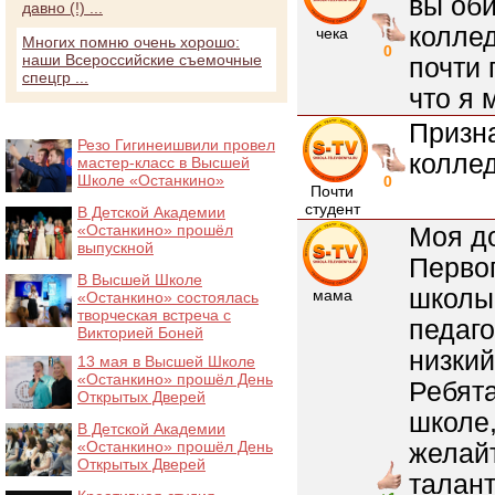
вы оби
давно (!) ...
коллед
чека
Многих помню очень хорошо:
0
наши Всероссийские съемочные
почти 
спецгр ...
что я 
Призна
Резо Гигинеишвили провел
коллед
мастер-класс в Высшей
Школе «Останкино»
0
Почти
студент
В Детской Академии
«Останкино» прошёл
Моя до
выпускной
Перво
В Высшей Школе
школы
мама
«Останкино» состоялась
творческая встреча с
педаго
Викторией Боней
низкий
13 мая в Высшей Школе
«Останкино» прошёл День
Ребят
Открытых Дверей
школе,
В Детской Академии
«Останкино» прошёл День
желайт
Открытых Дверей
талант