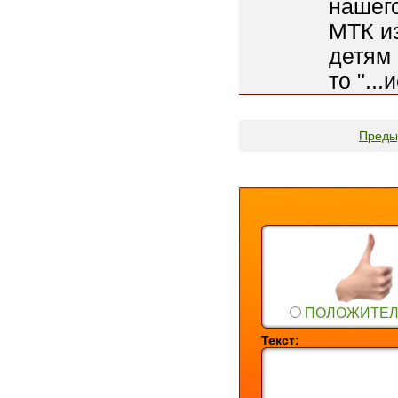
нашего
МТК из
детям 
то "..
Преды
ПОЛОЖИТЕ
Текст: