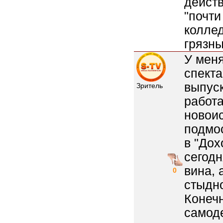
действ
"почти
коллед
грязн
У меня
спекта
выпуск
Зритель
работа
новоис
подмос
в "Дох
сегодн
вина, 
0
стыдно
Конечн
самоде