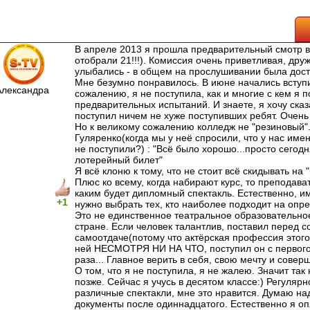
В апреле 2013 я прошла предварительный смотр в
отобрали 21!!!). Комиссия очень приветливая, дру
улыбались - в общем на прослушивании была дос
Мне безумно понравилось. В июне начались вступ
Александра
сожалению, я не поступила, как и многие с кем я 
предварительных испытаний. И знаете, я хочу сказат
поступил ничем не хуже поступивших ребят. Очень
Но к великому сожалению колледж не "резиновый".
Гуляренко(когда мы у неё спросили, что у нас име
не поступили?) : "Всё было хорошо...просто сегод
лотерейный билет"
Я всё клоню к тому, что не стоит всё скидывать на "
Плюс ко всему, когда набирают курс, то преподав
каким будет дипломный спектакль. Естественно, и
+1
нужно выбрать тех, кто наиболее подходит на опр
Это не единственное театральное образовательно
стране. Если человек талантлив, поставил перед со
самоотдаче(потому что актёрская профессия этого т
ней НЕСМОТРЯ НИ НА ЧТО, поступил он с первого,
раза... Главное верить в себя, свою мечту и совер
О том, что я не поступила, я не жалею. Значит так
позже. Сейчас я учусь в десятом классе:) Регулярн
различные спектакли, мне это нравится. Думаю над
документы после одиннадцатого. Естественно я оп