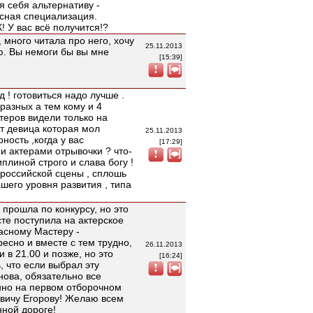
я себя альтернативу -
есная специализация.
 У вас всё получится!?
, много читала про него, хочу
25.11.2013
аю. Вы немоги бы вы мне
[15:39]
 ! готовиться надо лучше .
разных а тем кому и 4
ктеров видели только на
вот девица которая мол
25.11.2013
ность ,когда у вас
[17:29]
и актерами отрывочки ? что-
плиной строго и слава богу !
ь российской сцены , сплошь
шего уровня развития , типа
прошла по конкурсу, но это
те поступила на актерское
расному Мастеру -
есно и вместе с тем трудно,
26.11.2013
и в 21.00 и позже, но это
[16:24]
, что если выбрал эту
нова, обязательно все
енно на первом отборочном
вичу Егорову! Желаю всем
ной дороге!