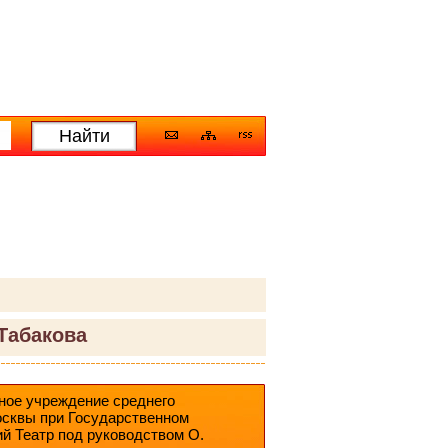
Табакова
ное учреждение среднего
осквы при Государственном
й Театр под руководством О.