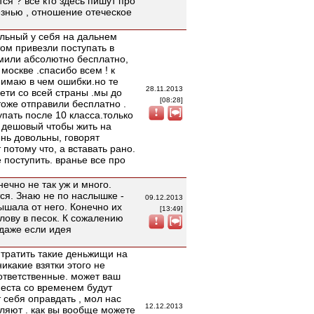
тся ? все кто здесь пишут про
знью , отношение отеческое
ельный у себя на дальнем
том привезли поступать в
рмили абсолютно бесплатно,
москве .спасибо всем ! к
нимаю в чем ошибки.но те
28.11.2013
ети со всей страны .мы до
[08:28]
оже отправили бесплатно .
упать после 10 класса.только
л дешовый чтобы жить на
ень довольны, говорят
потому что, а вставать рано.
 поступить. вранье все про
нечно не так уж и много.
тся. Знаю не по наслышке -
09.12.2013
лышала от него. Конечно их
[13:49]
голову в песок. К сожалению
 даже если идея
л тратить такие деньжищи на
никакие взятки этого не
оответственные. может ваш
места со временем будут
 себя оправдать , мол нас
12.12.2013
вляют . как вы вообще можете