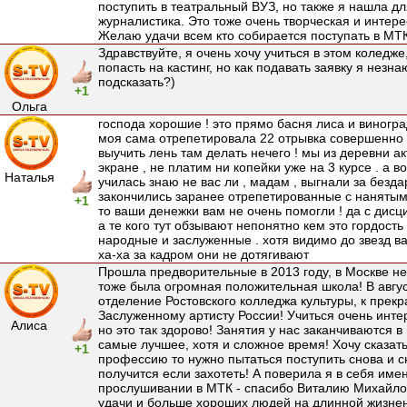
поступить в театральный ВУЗ, но также я нашла дл
журналистика. Это тоже очень творческая и интер
Желаю удачи всем кто собирается поступать в МТК!
Здравствуйте, я очень хочу учиться в этом коледже
попасть на кастинг, но как подавать заявку я незн
подсказать?)
+1
Ольга
господа хорошие ! это прямо басня лиса и виноград
моя сама отрепетировала 22 отрывка совершенно 
выучить лень там делать нечего ! мы из деревни а
экране , не платим ни копейки уже на 3 курсе . а 
Наталья
училась знаю не вас ли , мадам , выгнали за бездар
закончились заранее отрепетированные с нанятым
+1
то ваши денежки вам не очень помогли ! да с дисци
а те кого тут обзывают непонятно кем это гордост
народные и заслуженные . хотя видимо до звезд ва
ха-ха за кадром они не дотягивают
Прошла предворительные в 2013 году, в Москве не 
тоже была огромная положительная школа! В авгус
отделение Ростовского колледжа культуры, к прек
Заслуженному артисту России! Учиться очень интер
Алиса
но это так здорово! Занятия у нас заканчиваются в 
самые лучшее, хотя и сложное время! Хочу сказать
+1
профессию то нужно пытаться поступить снова и с
получится если захотеть! А поверила я в себя им
прослушивании в МТК - спасибо Виталию Михайло
удачи и больше хороших людей на длинной жизнен