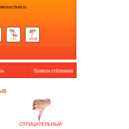
bakovschool.ru
696
-1016
.
сь
Правила публикации
ыв
ОТРИЦАТЕЛЬНЫЙ