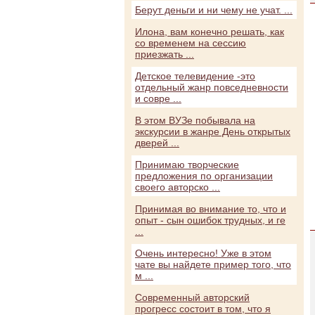
Берут деньги и ни чему не учат. ...
Илона, вам конечно решать, как
со временем на сессию
приезжать ...
Детское телевидение -это
отдельный жанр повседневности
и совре ...
В этом ВУЗе побывала на
экскурсии в жанре День открытых
дверей ...
Принимаю творческие
предложения по организации
своего авторско ...
Принимая во внимание то, что и
опыт - сын ошибок трудных, и ге
...
Очень интересно! Уже в этом
чате вы найдете пример того, что
м ...
Современный авторский
прогресс состоит в том, что я