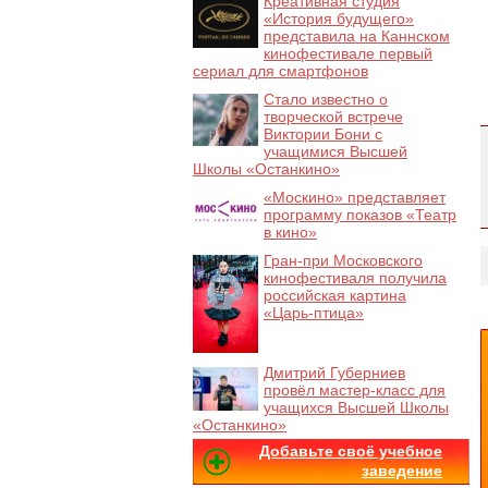
Креативная студия
«История будущего»
представила на Каннском
кинофестивале первый
сериал для смартфонов
Стало известно о
творческой встрече
Виктории Бони с
учащимися Высшей
Школы «Останкино»
«Москино» представляет
программу показов «Театр
в кино»
Гран-при Московского
кинофестиваля получила
российская картина
«Царь-птица»
Дмитрий Губерниев
провёл мастер-класс для
учащихся Высшей Школы
«Останкино»
Добавьте своё учебное
заведение