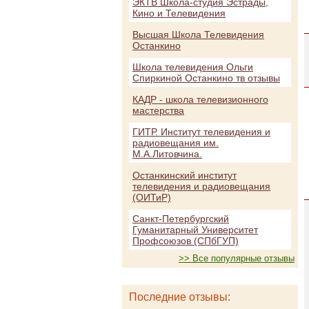
ЭКТВ Школа-студия Эстрады,
Кино и Телевидения
Высшая Школа Телевидения
Останкино
Школа телевидения Ольги
Спиркиной Останкино тв отзывы
КАДР - школа телевизионного
мастерства
ГИТР. Институт телевидения и
радиовещания им.
М.А.Литовчина.
Останкинский институт
телевидения и радиовещания
(ОИТиР)
Санкт-Петербургский
Гуманитарный Университет
Профсоюзов (СПбГУП)
>> Все популярные отзывы
Последние отзывы: