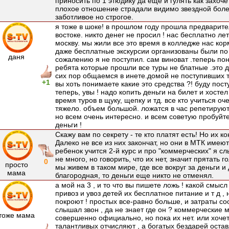
приносить по 1 этюдику да еще и гулять как захоче
плохое отношение страдали видимо звездной боле
заботливое но строгое.
я тоже в шоке! в прошлом году прошла предварит
востоке. никто денег не просил ! нас бесплатно ле
москву. мы жили все это время в колледже нас ко
даже бесплатные экскурсии организованы были по 
даня
сожалению я не поступил. сам виноват .теперь по
ребята которые прошли все туры не блатные .это д
сих пор общаемся в инете.домой не поступивших т
+1
вы хоть понимаете какие это средства ?! буду пост
теперь, увы ! надо копить деньги на билет и хосте
время туров в щуку, щепку и тд. все кто учиться оч
тяжело. объем большой. ложатся в час репетируют 
но всем очень интересно. и всем советую пробуйте
деньги !
Скажу вам по секрету - те кто платят есть! Но их ко
Далеко не все из них закончат, но они в МТК имею
ребенок учится 2-й курс и про "коммерческих" я с
не много, но говорить, что их нет, значит прятать 
0
просто
мы живем в таком мире, где все вокруг за деньги и
мама
благородная, то деньги еще никто не отменял.
а мой на 3 , и то что вы пишете ложь ! какой смыс
привоз и увоз детей их бесплатное питание и т д , 
покроют ! простых все-равно больше, и затраты с
слышал звон , да не знает где он ? коммерческие 
тоже мама
совершенно официально, но пока их нет. или хочет
талантливых отчисляют , а богатых бездарей оста