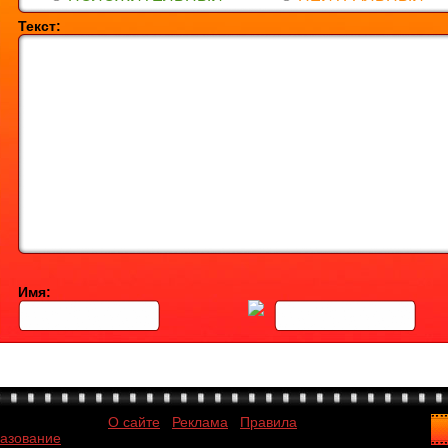
Текст:
Имя:
О сайте
Реклама
Правила
разование