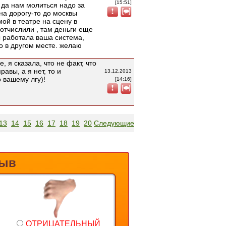
[15:51]
 да нам молиться надо за
 на дорогу-то до москвы
ой в театре на сцену в
 отчислили , там деньги еще
ы работала ваша система,
ко в другом месте. желаю
 я сказала, что не факт, что
равы, а я нет, то и
13.12.2013
 вашему лгу)!
[14:16]
13
14
15
16
17
18
19
20
Следующие
зыв
ОТРИЦАТЕЛЬНЫЙ