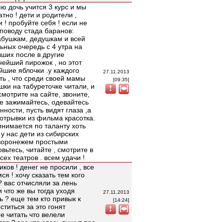
яю дочь учится 3 курс и мы
тно ! дети и родители ,
 ! пробуйте себя ! если не
 поводу стада баранов:
абушкам, дедушкам и всей
льных очередь с 4 утра на
вших после в другие
нейший пирожок , но этот
йшие яблочки .у каждого
27.11.2013
ь , что среди своей мамы
[09:35]
ишки на табуреточке читали, и
мотрите на сайте, звоните,
не зажимайтесь, одевайтесь
нности, пусть видят глаза ,а
 отрывки из фильма красотка.
инимается по таланту хоть
.у нас дети из сибирских
 воронежем простыми
овьтесь, читайте , смотрите в
ех театров . всем удачи !
ков ! денег не просили , все
ся ! хочу сказать тем кого
? вас отчисляли за лень
 что же вы тогда уходя
27.11.2013
ь ? еще тем кто привык к
[14:24]
ститься за это гонят
е читать что велели