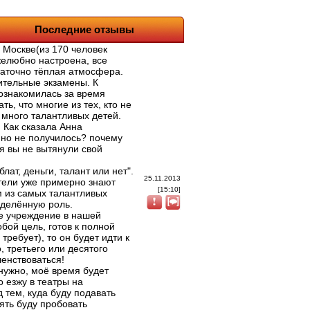
Последние отзывы
 Москве(из 170 человек
желюбно настроена, все
таточно тёплая атмосфера.
ительные экзамены. К
познакомилась за время
ь, что многие из тех, кто не
 много талантливых детей.
 Как сказала Анна
нно не получилось? почему
ня вы не вытянули свой
блат, деньги, талант или нет".
25.11.2013
атели уже примерно знают
[15:10]
м из самых талантливых
еделённую роль.
е учреждение в нашей
бой цель, готов к полной
ребует), то он будет идти к
 третьего или десятого
шенствоваться!
 нужно, моё время будет
о езжу в театры на
 тем, куда буду подавать
ять буду пробовать