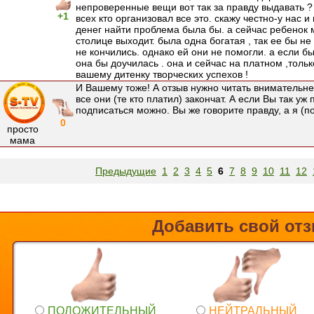
непроверенные вещи вот так за правду выдавать ?
+1
всех кто организовал все это. скажу честно-у нас и
денег найти проблема была бы. а сейчас ребенок м
столице выходит. была одна богатая , так ее бы не
не кончились. однако ей они не помогли. а если б
она бы доучилась . она и сейчас на платном ,толь
вашему дитенку творческих успехов !
И Вашему тоже! А отзыв нужно читать внимательнее,
все они (те кто платил) закончат. А если Вы так уж п
подписаться можно. Вы же говорите правду, а я (по
0
просто
мама
Предыдущие
1
2
3
4
5
6
7
8
9
10
11
12
Добавить свой от
ПОЛОЖИТЕЛЬНЫЙ
НЕЙТРАЛЬНЫЙ