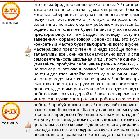
это что за бред про спонсорские взносы ?!! повтор
такого слова не слышали ! даже канцелярия беспла
которые собираются поступать не верьте этой грязи
получится , хоть поймете , что нужно исправить.по
наталья
валентина , не надо с одним ребенком переться б
родне , вот и толпы не будет ! в институтах театра
предвориловку, вот там бардак !по поводу поступи
заведения - образно говоря , ребенок ваш это вкус
конкретный мастер будет выбирать из всего вкусне
мастера свои предпочтения. и надо вообще помнит
талантливы все , они же так натурально врут! и ст
+1
самодеятельность школьная и т.д . поступающим- с
узнавайте, пробуйте себя. учите разные отрывки, 
не вульгарно. это очень важно ! не надо размалёва
не тени для глаз. читайте классику, а не киношные
и повторяю деньги и связи не причем ! ребенок пр
сын тракториста,хоть трухина, хоть папы римского 
деревень, дети чьи родители работают где-то под
работягами. так что дерзайте ! пока есть время гот
интернете лучшие театральные работы всех лети вс
ребята ! пробуйте свои силы ! не слушайте завистни
в кооледже бесплатно , блата у нас нет .но мы учим
отсеяли в процессе обучения и как вам не стыдно 
матушку лень этюды носить, лень показы готовить и
татьяна
цеплялись за все косяки ? до последнего упиралис
свободе типа выпил покурил скажу с этим надо про
+1
беспощадно и правильно. хотят сидеть на халяву н