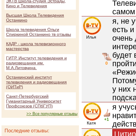
ЭКТВ Школа-студия Эстрады,
Телеви
Кино и Телевидения
самом 
Высшая Школа Телевидения
я, не 
Останкино
есть и
Школа телевидения Ольги
Спиркиной Останкино тв отзывы
очень 
Илья
КАДР - школа телевизионного
интере
мастерства
будет 
ГИТР. Институт телевидения и
пройти
радиовещания им.
0
М.А.Литовчина.
«Режи
Останкинский институт
Потому
телевидения и радиовещания
(ОИТиР)
у них 
подска
Санкт-Петербургский
Гуманитарный Университет
я учус
Профсоюзов (СПбГУП)
нравит
>> Все популярные отзывы
+1
действ
Катя
Последние отзывы:
Цитир