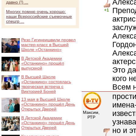
Алекса
давно (!) ...
Препод
+1
Многих помню очень хорошо:
наши Всероссийские съемочные
актрис
спецгр ...
заслуж
Алекс
Резо Гигинеишвили провел
Гордо
мастер-класс в Высшей
Школе «Останкино»
Алекса
В Детской Академии
актерс
«Останкино» прошёл
выпускной
Это да
кого н
В Высшей Школе
«Останкино» состоялась
Всем 
творческая встреча с
Викторией Боней
прости
13 мая в Высшей Школе
имена-
«Останкино» прошёл День
Открытых Дверей
извест
Максим,
РТР
В Детской Академии
узнава
«Останкино» прошёл День
Открытых Дверей
но и э