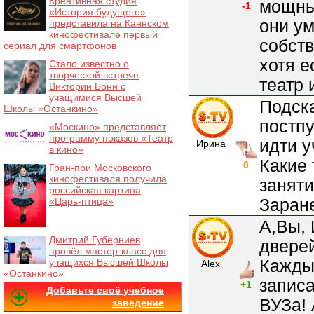
Креативная студия
мощны
-1
«История будущего»
они ум
представила на Каннском
кинофестивале первый
собст
сериал для смартфонов
хотя е
Стало известно о
творческой встрече
театр 
Виктории Бони с
учащимися Высшей
Подск
Школы «Останкино»
постпу
«Москино» представляет
программу показов «Театр
идти у
Ирина
в кино»
Какие 
0
Гран-при Московского
кинофестиваля получила
заняти
российская картина
Заран
«Царь-птица»
А,Вы, 
Дмитрий Губерниев
двере
провёл мастер-класс для
Кажды
учащихся Высшей Школы
Alex
«Останкино»
записа
+1
Добавьте своё учебное
ВУЗа! 
заведение