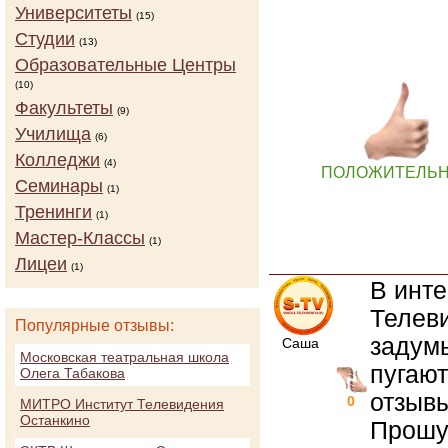
Университеты
(15)
Студии
(13)
Образовательные Центры
(10)
Факультеты
(9)
Училища
(6)
Колледжи
(4)
ПОЛОЖИТЕЛЬ
Семинары
(1)
Тренинги
(1)
Мастер-Классы
(1)
Лицеи
(1)
В инте
Телеви
Популярные отзывы:
задум
Саша
Московская театральная школа
пугают
Олега Табакова
отзывы
0
МИТРО Институт Телевидения
Останкино
Прошу 