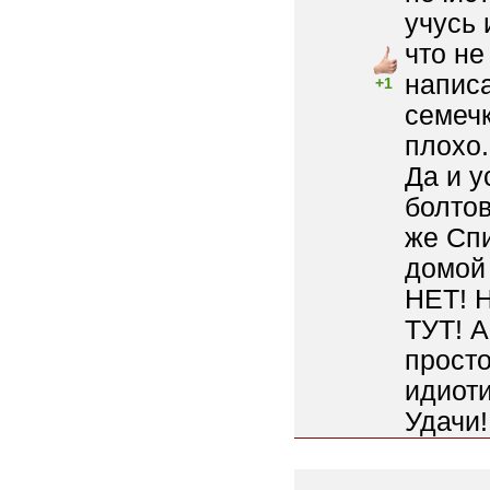
учусь
что не
написа
+1
семечк
плохо.
Да и у
болтов
же Спи
домой 
НЕТ! 
ТУТ! 
просто
идиоти
Удачи!