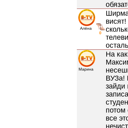
обязат
Ширма,
висят!
скольк
Алёна
0
телеви
остал
На как
Максим
несешь
Марина
ВУЗа! 
зайди 
записа
студен
потом 
все эт
нечист