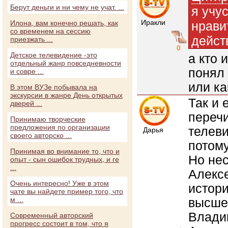
Берут деньги и ни чему не учат. ...
я учу
Иракли
Илона, вам конечно решать, как
нрави
со временем на сессию
дейст
приезжать ...
0
Детское телевидение -это
а кто 
отдельный жанр повседневности
понял 
и совре ...
или ка
В этом ВУЗе побывала на
экскурсии в жанре День открытых
Так и 
дверей ...
переч
Принимаю творческие
предложения по организации
телеви
Дарья
своего авторско ...
потому
Принимая во внимание то, что и
Но нес
опыт - сын ошибок трудных, и ге
...
Алекс
Очень интересно! Уже в этом
истор
чате вы найдете пример того, что
м ...
высшей
Влади
Современный авторский
прогресс состоит в том, что я