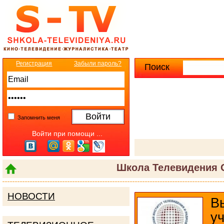
Регистрация
Забыли пароль?
Поиск
Расширенны
Запомнить меня
Войти при помощи ...
Школа Телевидения 
НОВОСТИ
В
у