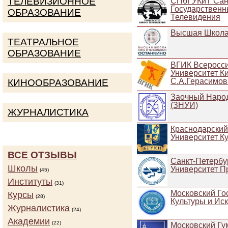
ТЕЛЕВИЗИОННОЕ
СПбГУКиТ Санк
Государственн
ОБРАЗОВАНИЕ
Телевидения
Высшая Школа
ТЕАТРАЛЬНОЕ
ОБРАЗОВАНИЕ
ВГИК Всеросси
Университет К
С.А.Герасимов
КИНООБРАЗОВАНИЕ
Заочный Народ
(ЗНУИ)
ЖУРНАЛИСТИКА
Краснодарский
Университет Ку
ВСЕ ОТЗЫВЫ
Санкт-Петербу
Школы
Университет 
(45)
Институты
(31)
Московский Го
Курсы
(28)
Культуры и Ис
Журналистика
(24)
Академии
(22)
Московский Гу