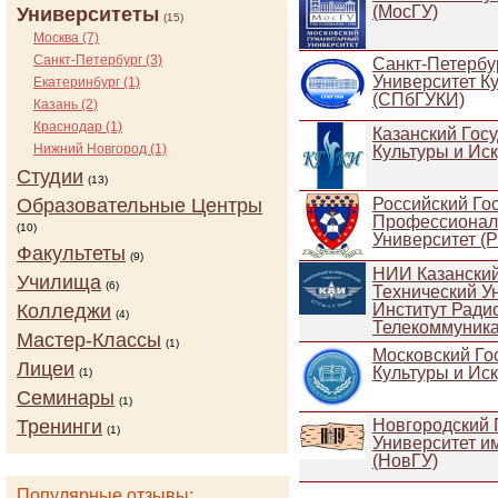
(МосГУ)
Университеты
(15)
Москва (7)
Санкт-Петербург (3)
Санкт-Петербу
Университет Ку
Екатеринбург (1)
(СПбГУКИ)
Казань (2)
Краснодар (1)
Казанский Гос
Нижний Новгород (1)
Культуры и Иск
Студии
(13)
Образовательные Центры
Российский Го
Профессионал
(10)
Университет (
Факультеты
(9)
НИИ Казанский
Училища
(6)
Технический Ун
Колледжи
Институт Ради
(4)
Телекоммуник
Мастер-Классы
(1)
Московский Го
Лицеи
Культуры и Иск
(1)
Семинары
(1)
Тренинги
Новгородский 
(1)
Университет и
(НовГУ)
Популярные отзывы: