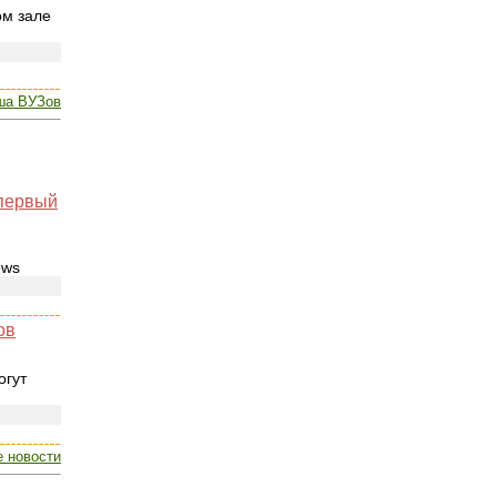
ом зале
ша ВУЗов
 первый
ews
ов
огут
е новости