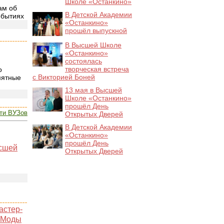
Школе «Останкино»
ам об
В Детской Академии
обытиях
«Останкино»
прошёл выпускной
В Высшей Школе
«Останкино»
состоялась
творческая встреча
о
с Викторией Боней
мятные
13 мая в Высшей
Школе «Останкино»
прошёл День
ти ВУЗов
Открытых Дверей
В Детской Академии
«Останкино»
прошёл День
ысшей
Открытых Дверей
астер-
и Моды