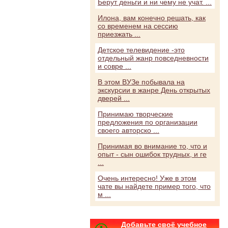
Берут деньги и ни чему не учат. ...
Илона, вам конечно решать, как
со временем на сессию
приезжать ...
Детское телевидение -это
отдельный жанр повседневности
и совре ...
В этом ВУЗе побывала на
экскурсии в жанре День открытых
дверей ...
Принимаю творческие
предложения по организации
своего авторско ...
Принимая во внимание то, что и
опыт - сын ошибок трудных, и ге
...
Очень интересно! Уже в этом
чате вы найдете пример того, что
м ...
Добавьте своё учебное