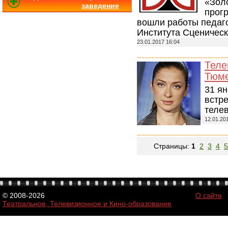
«Зол
заведение
прог
вошли работы педаго
Института Сценическ
23.01.2017 16:04
Теле
Тюм
31 ян
встре
теле
12.01.20
Страницы:
1
2
3
4
5
© 2008-2026
О сайте
Театральное, Телевизионное и Кино-образование