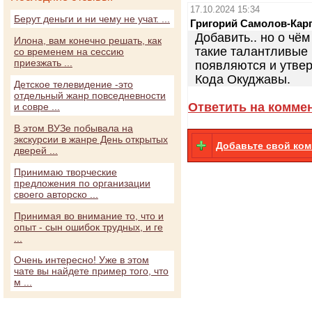
17.10.2024 15:34
Берут деньги и ни чему не учат. ...
Григорий Самолов-Кар
Добавить.. но о чё
Илона, вам конечно решать, как
такие талантливые
со временем на сессию
приезжать ...
появляются и утвер
Кода Окуджавы.
Детское телевидение -это
отдельный жанр повседневности
Ответить на комме
и совре ...
В этом ВУЗе побывала на
экскурсии в жанре День открытых
Добавьте свой ко
дверей ...
Принимаю творческие
предложения по организации
своего авторско ...
Принимая во внимание то, что и
опыт - сын ошибок трудных, и ге
...
Очень интересно! Уже в этом
чате вы найдете пример того, что
м ...