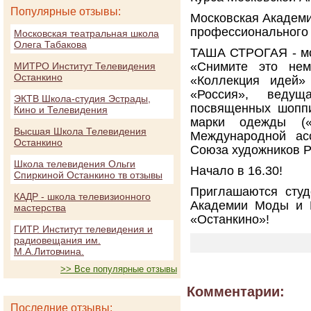
Популярные отзывы:
Московская Академи
профессионального
Московская театральная школа
Олега Табакова
ТАША СТРОГАЯ - мо
«Снимите это нем
МИТРО Институт Телевидения
Останкино
«Коллекция идей» 
«Россия», ведущ
ЭКТВ Школа-студия Эстрады,
посвященных шоппи
Кино и Телевидения
марки одежды («T
Высшая Школа Телевидения
Международной ас
Останкино
Союза художников Р
Школа телевидения Ольги
Начало в 16.30!
Спиркиной Останкино тв отзывы
Приглашаются сту
КАДР - школа телевизионного
Академии Моды и 
мастерства
«Останкино»!
ГИТР. Институт телевидения и
радиовещания им.
М.А.Литовчина.
>> Все популярные отзывы
Комментарии:
Последние отзывы: