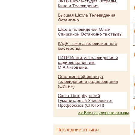
ЭКТВ Школа-студия Эстрады,
Кино и Телевидения
Высшая Школа Телевидения
Останкино
Школа телевидения Ольги
Спиркиной Останкино тв отзывы
КАДР - школа телевизионного
мастерства
ГИТР. Институт телевидения и
радиовещания им.
М.А.Литовчина.
Останкинский институт
телевидения и радиовещания
(ОИТиР)
Санкт-Петербургский
Гуманитарный Университет
Профсоюзов (СПбГУП)
>> Все популярные отзывы
Последние отзывы: