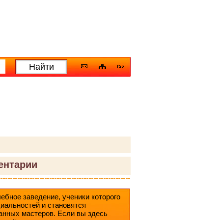
ентарии
ебное заведение, ученики которого
иальностей и становятся
анных мастеров. Если вы здесь