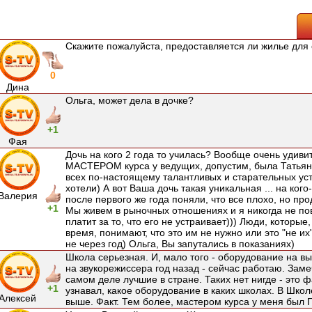
Скажите пожалуйста, предоставляется ли жилье дл
0
Дина
Ольга, может дела в дочке?
+1
Фая
Дочь на кого 2 года то училась? Вообще очень удивите
МАСТЕРОМ курса у ведущих, допустим, была Татьян
всех по-настоящему талантливых и старательных уст
хотели) А вот Ваша дочь такая уникальная ... на кого
Валерия
после первого же года поняли, что все плохо, но п
+1
Мы живем в рыночных отношениях и я никогда не по
платит за то, что его не устраивает))) Люди, которые
время, понимают, что это им не нужно или это "не их
не через год) Ольга, Вы запутались в показаниях)
Школа серьезная. И, мало того - оборудование на в
на звукорежиссера год назад - сейчас работаю. Замеч
самом деле лучшие в стране. Таких нет нигде - это ф
+1
узнавал, какое оборудование в каких школах. В Школ
Алексей
выше. Факт. Тем более, мастером курса у меня был П