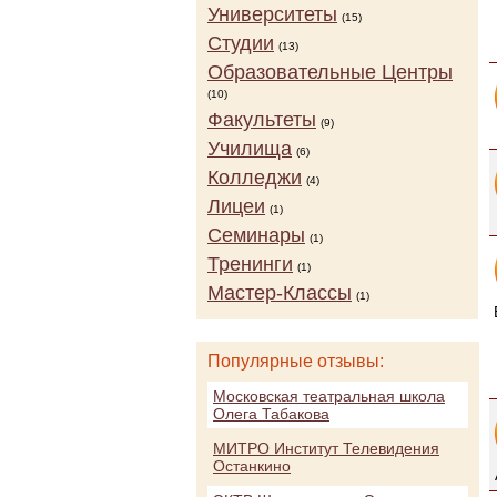
Университеты
(15)
Студии
(13)
Образовательные Центры
(10)
Факультеты
(9)
Училища
(6)
Колледжи
(4)
Лицеи
(1)
Семинары
(1)
Тренинги
(1)
Мастер-Классы
(1)
Популярные отзывы:
Московская театральная школа
Олега Табакова
МИТРО Институт Телевидения
Останкино