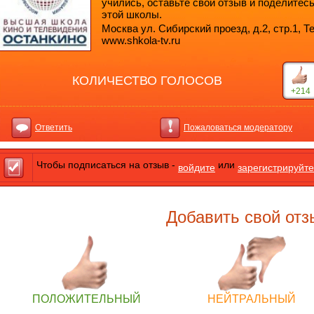
учились, оставьте свой отзыв и поделитес
этой школы.
Москва ул. Сибирский проезд, д.2, стр.1, Тел
www.shkola-tv.ru
КОЛИЧЕСТВО ГОЛОСОВ
+214
Ответить
Пожаловаться модератору
Чтобы подписаться на отзыв -
или
войдите
зарегистрируйте
Добавить свой отз
ПОЛОЖИТЕЛЬНЫЙ
НЕЙТРАЛЬНЫЙ