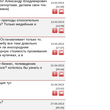
уто! Александр Владимирович
13.03.2013
епортажи, делаем свои ток-
[12:40]
ъемок)
е преподы относительно
13.03.2013
в? Только медийным и
[14:09]
 Останавливает только то,
чебу все таки довольно
13.03.2013
ся ли иногородним
[17:47]
ерную стоимость проживания
 куличках, а в
-бизнес, телевидение.
21.04.2013
рсе? хотелось бы узнать о
[20:44]
ция тут.
22.04.2013
[13:41]
ь?
27.05.2013
[00:45]