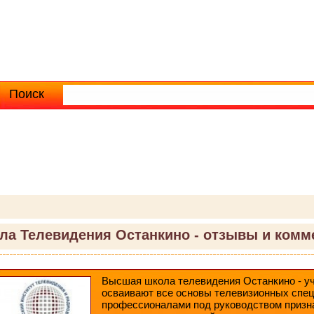
Поиск
Расширенный поиск
ла Телевидения Останкино - отзывы и комм
Высшая школа телевидения Останкино - уч
осваивают все основы телевизионных спец
профессионалами под руководством призн