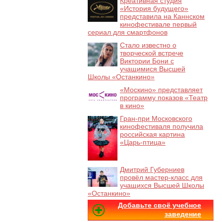
Креативная студия
«История будущего»
представила на Каннском
кинофестивале первый
сериал для смартфонов
Стало известно о
творческой встрече
Виктории Бони с
учащимися Высшей
Школы «Останкино»
«Москино» представляет
программу показов «Театр
в кино»
Гран-при Московского
кинофестиваля получила
российская картина
«Царь-птица»
Дмитрий Губерниев
провёл мастер-класс для
учащихся Высшей Школы
«Останкино»
Добавьте своё учебное
заведение