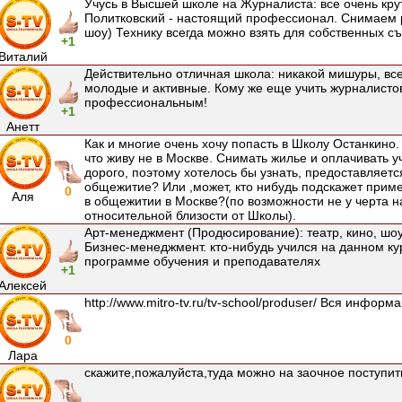
Учусь в Высшей школе на Журналиста: все очень кр
Политковский - настоящий профессионал. Снимаем р
шоу) Технику всегда можно взять для собственных с
+1
Виталий
Действительно отличная школа: никакой мишуры, вс
молодые и активные. Кому же еще учить журналисто
профессиональным!
+1
Анетт
Как и многие очень хочу попасть в Школу Останкино.
что живу не в Москве. Снимать жилье и оплачивать у
дорого, поэтому хотелось бы узнать, предоставляет
общежитие? Или ,может, кто нибудь подскажет прим
0
Аля
в общежитии в Москве?(по возможности не у черта на
относительной близости от Школы).
Арт-менеджмент (Продюсирование): театр, кино, шоу
Бизнес-менеджмент. кто-нибудь учился на данном ку
программе обучения и преподавателях
+1
Алексей
http://www.mitro-tv.ru/tv-school/produser/ Вся информа
0
Лара
скажите,пожалуйста,туда можно на заочное поступит