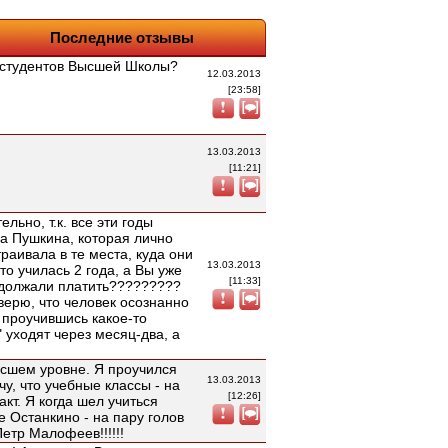
Последние отзывы
я студентов Высшей Школы?
12.03.2013
[23:58]
13.03.2013
[11:21]
льно, т.к. все эти годы
а Пушкина, которая лично
раивала в те места, куда они
13.03.2013
-то училась 2 года, а Вы уже
[11:33]
родолжали платить?????????
верю, что человек осознанно
, проучившись какое-то
" уходят через месяц-два, а
ысшем уровне. Я проучился
13.03.2013
у, что учебные классы - на
[12:26]
акт. Я когда шел учиться
е Останкино - на пару голов
етр Малофеев!!!!!!