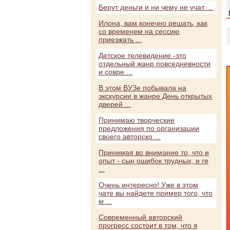
Берут деньги и ни чему не учат. ...
Илона, вам конечно решать, как
со временем на сессию
приезжать ...
Детское телевидение -это
отдельный жанр повседневности
и совре ...
В этом ВУЗе побывала на
экскурсии в жанре День открытых
дверей ...
Принимаю творческие
предложения по организации
своего авторско ...
Принимая во внимание то, что и
опыт - сын ошибок трудных, и ге
...
Очень интересно! Уже в этом
чате вы найдете пример того, что
м ...
Современный авторский
прогресс состоит в том, что я