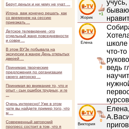
учусь,
Берут деньги и ни чему не учат. ...
бывают
Илона, вам конечно решать, как
+1
нравит
Жорик
со временем на сессию
приезжать ...
Собира
Детское телевидение -это
Хотела
отдельный жанр повседневности
и совре ...
школе 
Елена
В этом ВУЗе побывала на
что-то
экскурсии в жанре День открытых
руково
дверей ...
ведь г
0
Принимаю творческие
предложения по организации
научит
своего авторско ...
нужной
Принимая во внимание то, что и
первос
опыт - сын ошибок трудных, и ге
...
курсов
Очень интересно! Уже в этом
Елена,
чате вы найдете пример того, что
м ...
А.Васи
0
Современный авторский
пригов
Виктория
прогресс состоит в том, что я