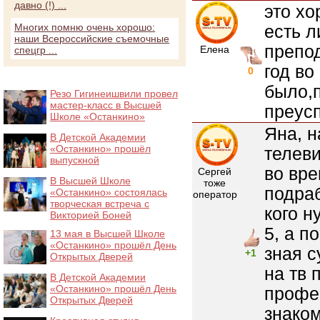
давно (!) ...
это хо
Многих помню очень хорошо:
есть л
наши Всероссийские съемочные
препо
Елена
спецгр ...
год во
0
было,п
Резо Гигинеишвили провел
мастер-класс в Высшей
преус
Школе «Останкино»
Яна, н
В Детской Академии
«Останкино» прошёл
телеви
выпускной
во вре
Сергей
В Высшей Школе
тоже
подраб
«Останкино» состоялась
оператор
творческая встреча с
кого н
Викторией Боней
5, а п
13 мая в Высшей Школе
«Останкино» прошёл День
зная с
+1
Открытых Дверей
на тв 
В Детской Академии
«Останкино» прошёл День
профе
Открытых Дверей
знако