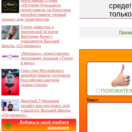
Креативная студия
среде
«История будущего»
представила на Каннском
только
кинофестивале первый
сериал для смартфонов
Стало известно о
творческой встрече
Преды
Виктории Бони с
учащимися Высшей
Школы «Останкино»
«Москино» представляет
программу показов «Театр
в кино»
Гран-при Московского
кинофестиваля получила
российская картина
«Царь-птица»
ПОЛОЖИТЕ
Текст:
Дмитрий Губерниев
провёл мастер-класс для
учащихся Высшей Школы
«Останкино»
Добавьте своё учебное
заведение