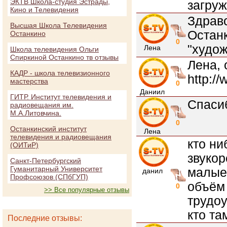
ЭКТВ Школа-студия Эстрады,
загруж
Кино и Телевидения
Здравс
Высшая Школа Телевидения
Останк
Останкино
0
"худож
Лена
Школа телевидения Ольги
Спиркиной Останкино тв отзывы
Лена, 
КАДР - школа телевизионного
http://
мастерства
0
Даниил
ГИТР. Институт телевидения и
Спаси
радиовещания им.
М.А.Литовчина.
0
Останкинский институт
Лена
телевидения и радиовещания
кто ни
(ОИТиР)
звукор
Санкт-Петербургский
Гуманитарный Университет
малые,
данил
Профсоюзов (СПбГУП)
объём
0
>> Все популярные отзывы
трудо
кто та
Последние отзывы: