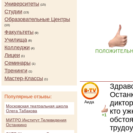
Университеты
(15)
Студии
(13)
Образовательные Центры
(10)
Факультеты
(9)
Училища
(6)
Колледжи
(4)
ПОЛОЖИТЕЛЬ
Лицеи
(1)
Семинары
(1)
Тренинги
(1)
Мастер-Классы
(1)
Здравс
Останк
Популярные отзывы:
дикто
Аида
Московская театральная школа
кто уж
Олега Табакова
+1
обсто
МИТРО Институт Телевидения
Останкино
трудоу