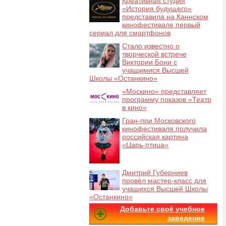
Креативная студия
«История будущего»
представила на Каннском
кинофестивале первый
сериал для смартфонов
Стало известно о
творческой встрече
Виктории Бони с
учащимися Высшей
Школы «Останкино»
«Москино» представляет
программу показов «Театр
в кино»
Гран-при Московского
кинофестиваля получила
российская картина
«Царь-птица»
Дмитрий Губерниев
провёл мастер-класс для
учащихся Высшей Школы
«Останкино»
Добавьте своё учебное
заведение