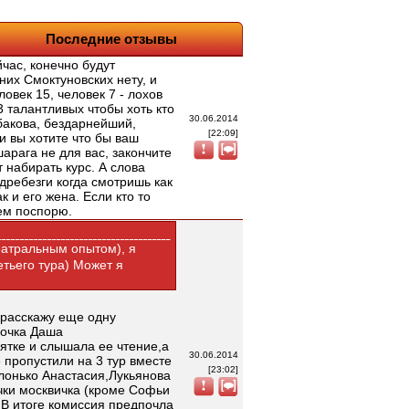
Последние отзывы
йчас, конечно будут
них Смоктуновских нету, и
ловек 15, человек 7 - лохов
3 талантливых чтобы хоть кто
30.06.2014
абакова, бездарнейший,
[22:09]
и вы хотите что бы ваш
арага не для вас, закончите
 набирать курс. А слова
дребезги когда смотришь как
 и его жена. Если кто то
ием поспорю.
театральным опытом), я
етьего тура) Может я
 расскажу еще одну
вочка Даша
сятке и слышала ее чтение,а
30.06.2014
 пропустили на 3 тур вместе
[23:02]
лонько Анастасия,Лукьянова
чки москвичка (кроме Софьи
.В итоге комиссия предпочла