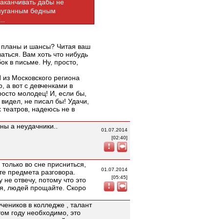
заканчивать дабы не
апуганным бедным
..
е планы и шансы? Читая ваш
ваться. Вам хоть что нибудь
к в письме. Ну, просто,
И из Московского региона
, а вот с девченками в
росто молодец! И, если бы,
видел, не писал бы! Удачи,
 театров, надеюсь не в
оны а неудачники..
01.07.2014
[02:40]
только во сне присниться,
01.07.2014
те предмета разговора.
[05:45]
не отвечу, потому что это
бя, людей прощайте. Скоро
учеников в колледже , талант
том году необходимо, это