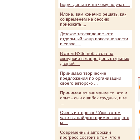
Берут деньги и ни чему не учат. ...
Илона, вам конечно решать, как
со временем на сессию
приезжать ...
Детское телевидение -это
отдельный жанр повседневности
и совре ...
В этом ВУЗе побывала на
экскурсии в жанре День открытых
дверей ...
Принимаю творческие
предложения по организации
своего авторско ...
Принимая во внимание то, что и
опыт - сын ошибок трудных, и ге
...
Очень интересно! Уже в этом
чате вы найдете пример того, что
м ...
Современный авторский
прогресс состоит в том, что я