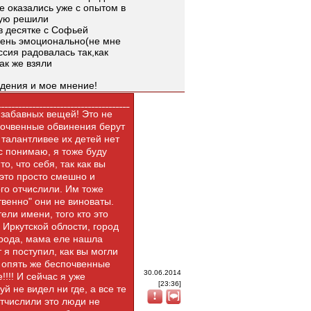
е оказались уже с опытом в
кую решили
в десятке с Софьей
чень эмоционально(не мне
ссия радовалась так,как
так же взяли
юдения и мое мнение!
 забавных вещей! Это не
спочвенные обвинения берут
о талантливее их детей нет
ас понимаю, я тоже буду
о, что себя, так как вы
, это просто смешно и
ого отчислили. Им тоже
твенно" они не виноваты.
ели имени, того кто это
 Иркутской облости, город
орода, мама еле нашла
 я поступил, как вы могли
, опять же беспочвенные
30.06.2014
!!!! И сейчас я уже
[23:36]
уй не видел ни где, а все те
отчислили это люди не