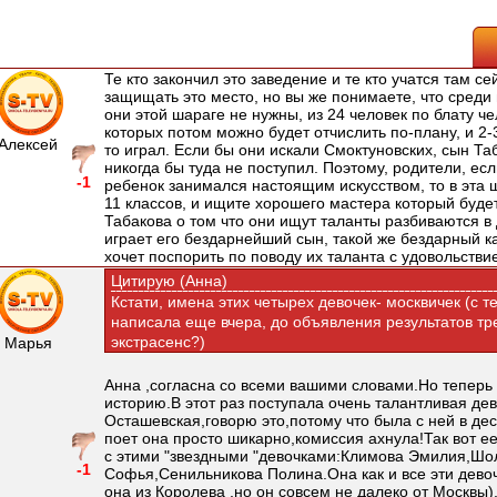
Те кто закончил это заведение и те кто учатся там се
защищать это место, но вы же понимаете, что среди 
они этой шараге не нужны, из 24 человек по блату че
которых потом можно будет отчислить по-плану, и 2-
Алексей
то играл. Если бы они искали Смоктуновских, сын Т
никогда бы туда не поступил. Поэтому, родители, есл
-1
ребенок занимался настоящим искусством, то в эта ш
11 классов, и ищите хорошего мастера который будет
Табакова о том что они ищут таланты разбиваются в 
играет его бездарнейший сын, такой же бездарный как
хочет поспорить по поводу их таланта с удовольств
Цитирую (Анна)
Кстати, имена этих четырех девочек- москвичек (с 
написала еще вчера, до объявления результатов тр
экстрасенс?)
Марья
Анна ,согласна со всеми вашими словами.Но теперь
историю.В этот раз поступала очень талантливая де
Осташевская,говорю это,потому что была с ней в де
поет она просто шикарно,комиссия ахнула!Так вот ее
с этими "звездными "девочками:Климова Эмилия,Шо
-1
Софья,Сенильникова Полина.Она как и все эти дево
она из Королева ,но он совсем не далеко от Москвы)