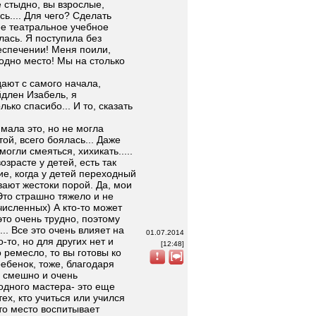
 стыдно, вы взрослые,
ь.... Для чего? Сделать
е театральное учебное
лась. Я поступила без
беспечении! Меня поили,
одно место! Мы на столько
ают с самого начала,
Эйдлен Изабель, я
лько спасибо... И то, сказать
мала это, но не могла
ой, всего боялась... Даже
могли смеяться, хихикать.....
зрасте у детей, есть так
е, когда у детей переходный
вают жестоки порой. Да, мои
Это страшно тяжело и не
численных) А кто-то может
это очень трудно, поэтому
.. Все это очень влияет на
01.07.2014
-то, но для других нет и
[12:48]
 ремесло, то вы готовы ко
ребенок, тоже, благодаря
нь смешно и очень
т одного мастера- это еще
ех, кто учиться или учился
Это место воспитывает