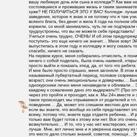
вашу любимую дочь или сына в колледж?! Как вам не
состоявшиеся и прожившие жизнь и таким занимаетес
хуже? НЕ ПОЛУЧИТЬСЯ ЭТО У ВАС! Колледж- лучше
заведение, которое я знаю и не потому что я там учи
всякого блата, без денег и жила 4 года на полном о
кормили, со мной занимались, чуть ли не подтирали 
трудоустроены, что вы не можете себе представить!
Учиться очень трудно, ОЧЕНЬ! И об этом предупрежд
поступить- это еще ничего не значит.... Меня зовут 
выпустилась в этом году и колледжу я могу сказать то
спасибо, ничего не сказать.
На первом курсе, меня собирались отчислить, я пони
ничего с собой поделать, была очень наивной, открыт
просто выйти и показать этюд, да, от того что ребята 
И мне было просто страшно, меня загоняли. В этом во
называемый пубертатный период, половое созревани
возраст, они очень эмоциональны и доверчивы.....Бы
однокурсники лично меня ненавидели и обливали... 
каждому к сожалению дано это выдержать!!!! (Про от
через это пройти и проходит, как я. Мы 24ч вместе и 
такое происходит, мы отрываемся от родителей и т.п..
поведение.... Да, может это слишком жестоко для кого
если вы знаете, что вообще из себя представляет это
0
всему, потому что, знаете куда отдаете ребенка... И 
только вам будет готов к этому или нет. Все это оче
возмутительно.... И то, что у нас нет мастерских, не
лучше. Мне, вот лично мне и я уверенна каждому из т
это место дало столько знаний, советов, помощи... 