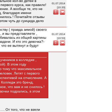
альное кол-во детей в
01.07.2014
 первого курса, как правило!
[10:33]
ение. А вообще те, кто не
д, благодаря имени
 снилось ! Почитайте отзывы
этом чуть до суицида дело
ству ( правда зимой) своего
, и вы представляете ,
01.07.2014
ыбивалась из общей картины
[10:53]
адачи. И кто это девочка?-
 что ее вытянут и будут
учеников в колледже ,
й). В этом году
о тому что максимальное
человек. Летят с первого
рспективой на отчисление. А
. Колледж это бренд,
кое, что вам и не снилось !
вочки подрались, в этом
... От того, что не взяли