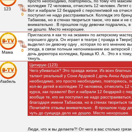
просто необходимо, повторяюсь, по тому что максим
колледже 72 человека, отчислить 12 человек. Летят с
123
Вот и набрали 12 бездарей с перспективой на отчисл
0
поступил не надо расстраиваться. Колледж это брен
Табакова, но в стенах твориться такое, что вам и не
внимательно . В прошлом году девочки подрались, в 
не дошло. Место нехорошее.
Пригласила я как то на экзамен по актерскому мастер
хорошего друга. Он играет в театре ( правда в Твери)
выделил он девочку одну , которая по его мнению в
этюда, в связи полным непониманием ею актерской з
0
Мама
дочь директора колледжа, Кравца Ю. А.. Это я к тому,
тянуть .
Цитирую (123)
Чего убиваться? Это правда жизни. Из всех блатных 
талант реальный у Сони Ардовой ( дочь Анны Ардово
необходимо, это просто необходимо, повторяюсь, п
Изабель
кол-во детей в колледже 72 человека, отчислить 12 
курса, как правило! Вот и набрали 12 бездарей с пе
вообще те, кто не поступил не надо расстраиваться
благодаря имени Табакова, но в стенах твориться та
Почитайте отзывы внимательно . В прошлом году де
чуть до суицида дело не дошло. Место нехорошее.
Люди, что ж вы делаете?! От чего в вас столько грязи..