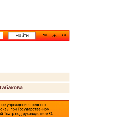
Табакова
ное учреждение среднего
осквы при Государственном
й Театр под руководством О.