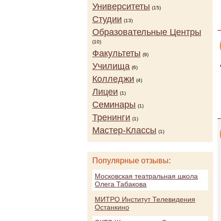
Университеты
(15)
Студии
(13)
Образовательные Центры
(10)
Факультеты
(9)
Училища
(6)
Колледжи
(4)
Лицеи
(1)
Семинары
(1)
Тренинги
(1)
Мастер-Классы
(1)
Популярные отзывы:
Московская театральная школа
Олега Табакова
МИТРО Институт Телевидения
Останкино