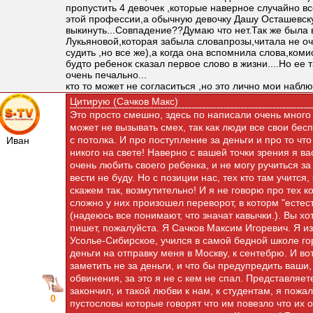
пропустить 4 девочек ,которые наверное случайно вс
этой профессии,а обычную девочку Дашу Осташевс
выкинуть...Совпадение??Думаю что нет.Так же была 
Лукьяновой,которая забыла словапрозы,читала не о
судить ,но все же),а когда она вспомнила слова,коми
будто ребенок сказал первое слово в жизни....Но ее 
очень печально...
кто то может не согласиться ,но это лично мои набл
Цитирую (Сачков Макс)
Это просто смешно, здесь по написали очень много
может не вызывать смех, так как люди все свои бе
с потолка. И про поступление за деньги и про то чт
Иван
никого на свете! Наверно с вашей точки зрения я в
очень любить своего ребенка, и не могу ручиться за т
вести не буду. Но с позиции нас, тех кто там учится
скажем так, возмутительно! И я не говорю про тех к
сложно у них произошел переворот, в которм "естес
(надеюсь все понимают, что значат кавычки.). Вы хот
пишет, пожалуйста. Я Сачков Максим Игоревич. Я из
Усолье-Сибирское, учился в самой бедной школе г
деньги на отправку меня в Москву, к сентебрю. И вот
заметить не за деньги, и что бы предупредить ваши
обвинения, за это я не с кем не спал. Представляете
закончил, и такой любви к нам, к студентам, я пожал
0
пустословы которые говорят что им повезло что их 