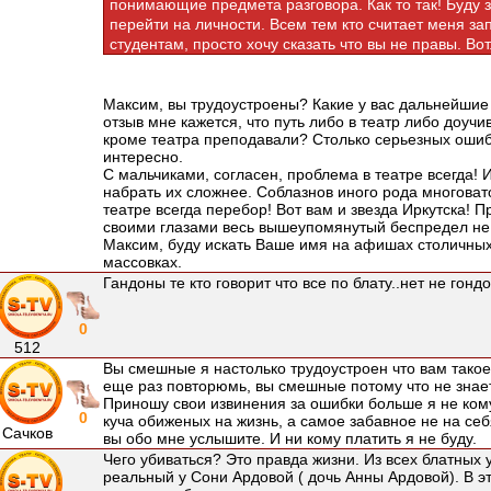
понимающие предмета разговора. Как то так! Буду 
перейти на личности. Всем тем кто считает меня з
студентам, просто хочу сказать что вы не правы. Вот.
Максим, вы трудоустроены? Какие у вас дальнейши
отзыв мне кажется, что путь либо в театр либо доучи
кроме театра преподавали? Столько серьезных ошибо
интересно.
С мальчиками, согласен, проблема в театре всегда! 
набрать их сложнее. Соблазнов иного рода многовато
театре всегда перебор! Вот вам и звезда Иркутска! П
своими глазами весь вышеупомянутый беспредел не 
Максим, буду искать Ваше имя на афишах столичных
массовках.
Гандоны те кто говорит что все по блату..нет не гонд
0
512
Вы смешные я настолько трудоустроен что вам такое 
еще раз повторюмь, вы смешные потому что не знае
Приношу свои извинения за ошибки больше я не кому 
0
куча обиженых на жизнь, а самое забавное не на се
Сачков
вы обо мне услышите. И ни кому платить я не буду.
Чего убиваться? Это правда жизни. Из всех блатных 
реальный у Сони Ардовой ( дочь Анны Ардовой). В э