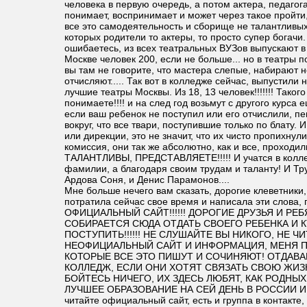
человека в первую очередь, а потом актера, педагога и
понимает, воспринимает и может через такое пройти, 
все это самодеятельность и сборище не талантливых,
которых родители то актеры, то просто супер богачи.
ошибаетесь, из всех театральных ВУЗов выпускают в 
Москве человек 200, если не больше... но в театры
вы там не говорите, что мастера слепые, набирают 
отчисляют..... Так вот в колледже сейчас, выпустили 
лучшие театры Москвы. Из 18, 13 человек!!!!!!! Такого
понимаете!!!! и на след год возьмут с другого курса 
если ваш ребенок не поступил или его отчислили, пен
вокруг, что все твари, поступившие только по блату. И
или дирекции, это не значит, что их чисто пропихнули
комиссия, они так же абсолютно, как и все, проходи
ТАЛАНТЛИВЫ, ПРЕДСТАВЛЯЕТЕ!!!!! И учатся в колле
фамилии, а благодаря своим трудам и таланту! И Тру
Ардова Соня, и Денис Парамонов....
Мне больше нечего вам сказать, дорогие клеветники
потратила сейчас свое время и написала эти слова
ОФИЦИАЛЬНЫЙ САЙТ!!!!!! ДОРОГИЕ ДРУЗЬЯ И РЕБ
СОБИРАЕТСЯ СЮДА ОТДАТЬ СВОЕГО РЕБЕНКА И 
ПОСТУПИТЬ!!!!!! НЕ СЛУШАЙТЕ ВЫ НИКОГО, НЕ Ч
НЕОФИЦИАЛЬНЫЙ САЙТ И ИНФОРМАЦИЯ, МЕНЯ П
КОТОРЫЕ ВСЕ ЭТО ПИШУТ И СОЧИНЯЮТ! ОТДАВА
КОЛЛЕДЖ, ЕСЛИ ОНИ ХОТЯТ СВЯЗАТЬ СВОЮ ЖИЗ
БОЙТЕСЬ НИЧЕГО, ИХ ЗДЕСЬ ЛЮБЯТ, КАК РОДНЫХ
ЛУЧШЕЕ ОБРАЗОВАНИЕ НА СЕЙ ДЕНЬ В РОССИИ И Д
читайте официальный сайт, есть и группа в контакт