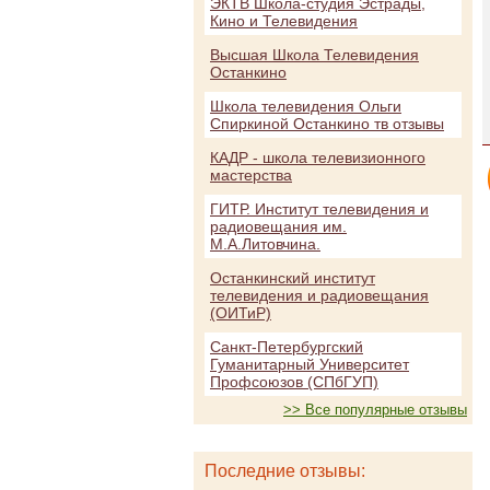
ЭКТВ Школа-студия Эстрады,
Кино и Телевидения
Высшая Школа Телевидения
Останкино
Школа телевидения Ольги
Спиркиной Останкино тв отзывы
КАДР - школа телевизионного
мастерства
ГИТР. Институт телевидения и
радиовещания им.
М.А.Литовчина.
Останкинский институт
телевидения и радиовещания
(ОИТиР)
Санкт-Петербургский
Гуманитарный Университет
Профсоюзов (СПбГУП)
>> Все популярные отзывы
Последние отзывы: