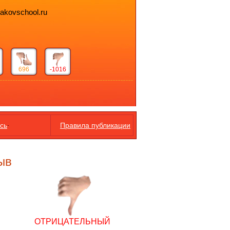
bakovschool.ru
696
-1016
.
сь
Правила публикации
ыв
ОТРИЦАТЕЛЬНЫЙ