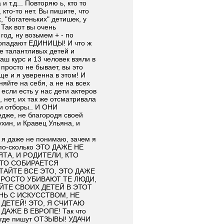
 т.д... Повторяю ь, кто то
кто-то нет. Вы пишите, что
 "богатеньких" детишек, у
 Так вот вы очень
год, ну возьмем + - по
 попадают ЕДИНИЦЫ! И что ж
не талантливых детей и
наш курс и 13 человек взяли в
 просто не бывает, вы это
еще и я уверенна в этом! И
яйте на себя, а не на всех
 если есть у нас дети актеров
, нет, их так же отсматривала
ли отборы.. И ОНИ
дже, не благородя своей
хин, и Кравец Ульяна, и
, я даже не понимаю, зачем я
, по-сколько ЭТО ДАЖЕ НЕ
ЯТА, И РОДИТЕЛИ, КТО
КТО СОБИРАЕТСЯ
ИТАЙТЕ ВСЕ ЭТО, ЭТО ДАЖЕ
РОСТО УБИВАЮТ ТЕ ЛЮДИ,
ЙТЕ СВОИХ ДЕТЕЙ В ЭТОТ
НЬ С ИСКУССТВОМ, НЕ
 ДЕТЕЙ! ЭТО, Я СЧИТАЮ
АЖЕ В ЕВРОПЕ! Так что
е, где пишут ОТЗЫВЫ! УДАЧИ