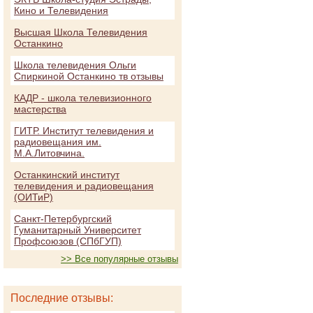
Кино и Телевидения
Высшая Школа Телевидения
Останкино
Школа телевидения Ольги
Спиркиной Останкино тв отзывы
КАДР - школа телевизионного
мастерства
ГИТР. Институт телевидения и
радиовещания им.
М.А.Литовчина.
Останкинский институт
телевидения и радиовещания
(ОИТиР)
Санкт-Петербургский
Гуманитарный Университет
Профсоюзов (СПбГУП)
>> Все популярные отзывы
Последние отзывы: