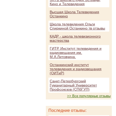
Кино и Телевидения
Высшая Школа Телевидения
Останкино
Школа телевидения Ольги
Спиркиной Останкино тв отзывы
КАДР - школа телевизионного
мастерства
ГИТР. Институт телевидения и
радиовещания им.
М.А.Литовчина.
Останкинский институт
телевидения и радиовещания
(ОИТиР)
Санкт-Петербургский
Гуманитарный Университет
Профсоюзов (СПбГУП)
>> Все популярные отзывы
Последние отзывы: