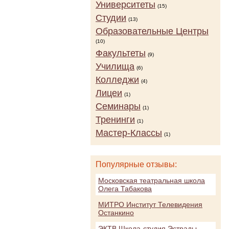
Университеты
(15)
Студии
(13)
Образовательные Центры
(10)
Факультеты
(9)
Училища
(6)
Колледжи
(4)
Лицеи
(1)
Семинары
(1)
Тренинги
(1)
Мастер-Классы
(1)
Популярные отзывы:
Московская театральная школа
Олега Табакова
МИТРО Институт Телевидения
Останкино
ЭКТВ Школа-студия Эстрады,