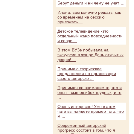
Берут деньги и ни чему не учат. ...
Илона, вам конечно решать, как
со временем на сессию
приезжать ...
Детское телевидение -это
отдельный жанр повседневности
и совре ...
В этом ВУЗе побывала на
экскурсии в жанре День открытых
дверей ...
Принимаю творческие
предложения по организации
своего авторско ...
Принимая во внимание то, что и
опыт - сын ошибок трудных, и ге
...
Очень интересно! Уже в этом
чате вы найдете пример того, что
м ...
Современный авторский
прогресс состоит в том, что я