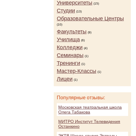
Университеты
(15)
Студии
(13)
Образовательные Центры
(10)
Факультеты
(9)
Училища
(6)
Колледжи
(4)
Семинары
(1)
Тренинги
(1)
Мастер-Классы
(1)
Лицеи
(1)
Популярные отзывы:
Московская театральная школа
Олега Табакова
МИТРО Институт Телевидения
Останкино
ЭКТВ Школа-студия Эстрады,