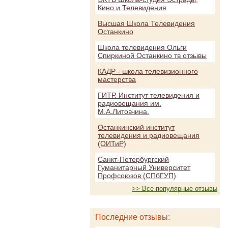
Кино и Телевидения
Высшая Школа Телевидения
Останкино
Школа телевидения Ольги
Спиркиной Останкино тв отзывы
КАДР - школа телевизионного
мастерства
ГИТР. Институт телевидения и
радиовещания им.
М.А.Литовчина.
Останкинский институт
телевидения и радиовещания
(ОИТиР)
Санкт-Петербургский
Гуманитарный Университет
Профсоюзов (СПбГУП)
>> Все популярные отзывы
Последние отзывы: