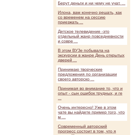
Берут деньги и ни чему не учат. ...
Илона, вам конечно решать, как
со временем на сессию
приезжать ...
Детское телевидение -это
отдельный жанр повседневности
и совре ...
В этом ВУЗе побывала на
экскурсии в жанре День открытых
дверей ...
Принимаю творческие
предложения по организации
своего авторско ...
Принимая во внимание то, что и
опыт - сын ошибок трудных, и ге
...
Очень интересно! Уже в этом
чате вы найдете пример того, что
м ...
Современный авторский
прогресс состоит в том, что я