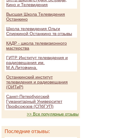
Кино и Телевидения
Высшая Школа Телевидения
Останкино
Школа телевидения Ольги
Спиркиной Останкино тв отзывы
КАДР - школа телевизионного
мастерства
ГИТР. Институт телевидения и
радиовещания им.
М.А.Литовчина.
Останкинский институт
телевидения и радиовещания
(ОИТиР)
Санкт-Петербургский
Гуманитарный Университет
Профсоюзов (СПбГУП)
>> Все популярные отзывы
Последние отзывы: