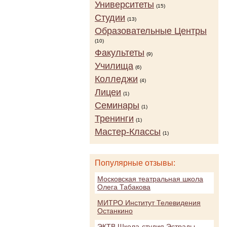
Университеты
(15)
Студии
(13)
Образовательные Центры
(10)
Факультеты
(9)
Училища
(6)
Колледжи
(4)
Лицеи
(1)
Семинары
(1)
Тренинги
(1)
Мастер-Классы
(1)
Популярные отзывы:
Московская театральная школа
Олега Табакова
МИТРО Институт Телевидения
Останкино
ЭКТВ Школа-студия Эстрады,