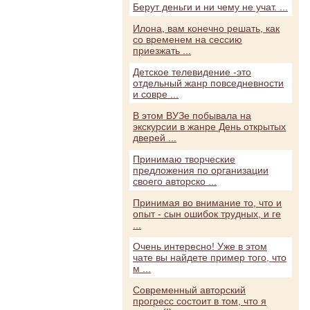
Берут деньги и ни чему не учат. ...
Илона, вам конечно решать, как
со временем на сессию
приезжать ...
Детское телевидение -это
отдельный жанр повседневности
и совре ...
В этом ВУЗе побывала на
экскурсии в жанре День открытых
дверей ...
Принимаю творческие
предложения по организации
своего авторско ...
Принимая во внимание то, что и
опыт - сын ошибок трудных, и ге
...
Очень интересно! Уже в этом
чате вы найдете пример того, что
м ...
Современный авторский
прогресс состоит в том, что я