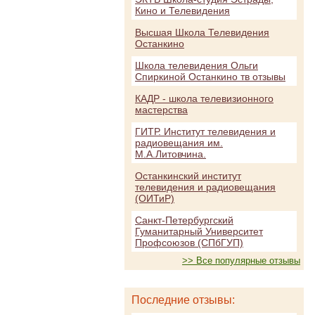
Кино и Телевидения
Высшая Школа Телевидения
Останкино
Школа телевидения Ольги
Спиркиной Останкино тв отзывы
КАДР - школа телевизионного
мастерства
ГИТР. Институт телевидения и
радиовещания им.
М.А.Литовчина.
Останкинский институт
телевидения и радиовещания
(ОИТиР)
Санкт-Петербургский
Гуманитарный Университет
Профсоюзов (СПбГУП)
>> Все популярные отзывы
Последние отзывы: