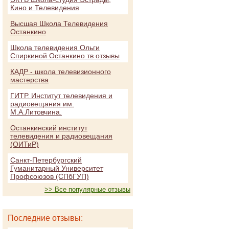
Кино и Телевидения
Высшая Школа Телевидения
Останкино
Школа телевидения Ольги
Спиркиной Останкино тв отзывы
КАДР - школа телевизионного
мастерства
ГИТР. Институт телевидения и
радиовещания им.
М.А.Литовчина.
Останкинский институт
телевидения и радиовещания
(ОИТиР)
Санкт-Петербургский
Гуманитарный Университет
Профсоюзов (СПбГУП)
>> Все популярные отзывы
Последние отзывы: