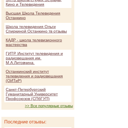
Кино и Телевидения
Высшая Школа Телевидения
Останкино
Школа телевидения Ольги
Спиркиной Останкино тв отзывы
КАДР - школа телевизионного
мастерства
ГИТР. Институт телевидения и
радиовещания им.
М.А.Литовчина.
Останкинский институт
телевидения и радиовещания
(ОИТиР)
Санкт-Петербургский
Гуманитарный Университет
Профсоюзов (СПбГУП)
>> Все популярные отзывы
Последние отзывы: