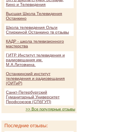
Кино и Телевидения
Высшая Школа Телевидения
Останкино
Школа телевидения Ольги
Спиркиной Останкино тв отзывы
КАДР - школа телевизионного
мастерства
ГИТР. Институт телевидения и
радиовещания им.
М.А.Литовчина.
Останкинский институт
телевидения и радиовещания
(ОИТиР)
Санкт-Петербургский
Гуманитарный Университет
Профсоюзов (СПбГУП)
>> Все популярные отзывы
Последние отзывы: