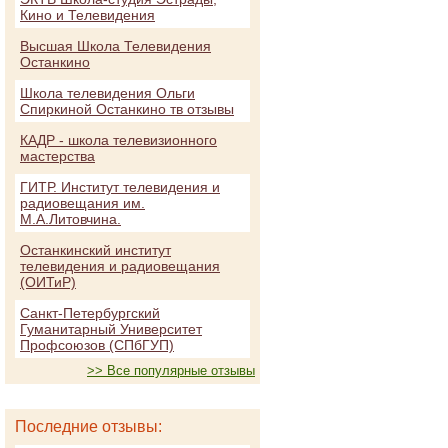
Кино и Телевидения
Высшая Школа Телевидения
Останкино
Школа телевидения Ольги
Спиркиной Останкино тв отзывы
КАДР - школа телевизионного
мастерства
ГИТР. Институт телевидения и
радиовещания им.
М.А.Литовчина.
Останкинский институт
телевидения и радиовещания
(ОИТиР)
Санкт-Петербургский
Гуманитарный Университет
Профсоюзов (СПбГУП)
>> Все популярные отзывы
Последние отзывы: