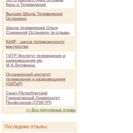
Кино и Телевидения
Высшая Школа Телевидения
Останкино
Школа телевидения Ольги
Спиркиной Останкино тв отзывы
КАДР - школа телевизионного
мастерства
ГИТР. Институт телевидения и
радиовещания им.
М.А.Литовчина.
Останкинский институт
телевидения и радиовещания
(ОИТиР)
Санкт-Петербургский
Гуманитарный Университет
Профсоюзов (СПбГУП)
>> Все популярные отзывы
Последние отзывы: