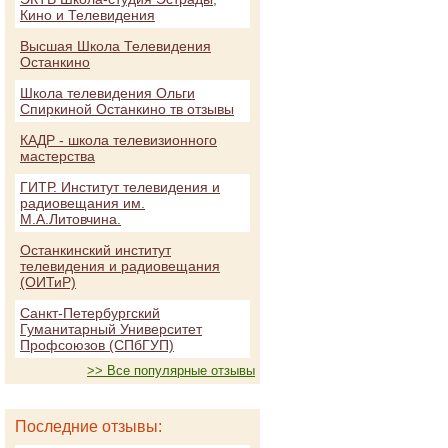
Кино и Телевидения
Высшая Школа Телевидения
Останкино
Школа телевидения Ольги
Спиркиной Останкино тв отзывы
КАДР - школа телевизионного
мастерства
ГИТР. Институт телевидения и
радиовещания им.
М.А.Литовчина.
Останкинский институт
телевидения и радиовещания
(ОИТиР)
Санкт-Петербургский
Гуманитарный Университет
Профсоюзов (СПбГУП)
>> Все популярные отзывы
Последние отзывы: