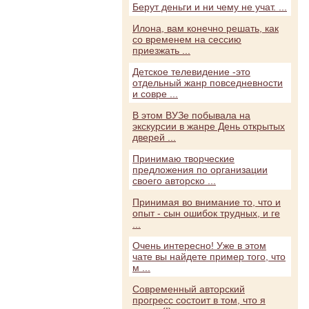
Берут деньги и ни чему не учат. ...
Илона, вам конечно решать, как
со временем на сессию
приезжать ...
Детское телевидение -это
отдельный жанр повседневности
и совре ...
В этом ВУЗе побывала на
экскурсии в жанре День открытых
дверей ...
Принимаю творческие
предложения по организации
своего авторско ...
Принимая во внимание то, что и
опыт - сын ошибок трудных, и ге
...
Очень интересно! Уже в этом
чате вы найдете пример того, что
м ...
Современный авторский
прогресс состоит в том, что я