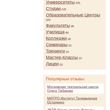
Университеты
(15)
Студии
(13)
Образовательные Центры
(10)
Факультеты
(9)
Училища
(6)
Колледжи
(4)
Семинары
(1)
Тренинги
(1)
Мастер-Классы
(1)
Лицеи
(1)
Популярные отзывы:
Московская театральная школа
Олега Табакова
МИТРО Институт Телевидения
Останкино
ЭКТВ Школа-студия Эстрады,