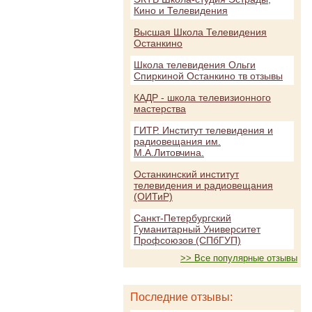
Кино и Телевидения
Высшая Школа Телевидения
Останкино
Школа телевидения Ольги
Спиркиной Останкино тв отзывы
КАДР - школа телевизионного
мастерства
ГИТР. Институт телевидения и
радиовещания им.
М.А.Литовчина.
Останкинский институт
телевидения и радиовещания
(ОИТиР)
Санкт-Петербургский
Гуманитарный Университет
Профсоюзов (СПбГУП)
>> Все популярные отзывы
Последние отзывы: