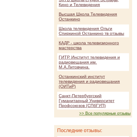
Кино и Телевидения
Высшая Школа Телевидения
Останкино
Школа телевидения Ольги
Спиркиной Останкино тв отзывы
КАДР - школа телевизионного
мастерства
ГИТР. Институт телевидения и
радиовещания им.
М.А.Литовчина.
Останкинский институт
телевидения и радиовещания
(ОИТиР)
Санкт-Петербургский
Гуманитарный Университет
Профсоюзов (СПбГУП)
>> Все популярные отзывы
Последние отзывы: