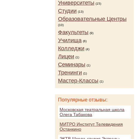
Университеты
(15)
Студии
(13)
Образовательные Центры
(10)
Факультеты
(9)
Училища
(6)
Колледжи
(4)
Лицеи
(1)
Семинары
(1)
Тренинги
(1)
Мастер-Классы
(1)
Популярные отзывы:
Московская театральная школа
Олега Табакова
МИТРО Институт Телевидения
Останкино
ЭКТВ Школа-студия Эстрады,