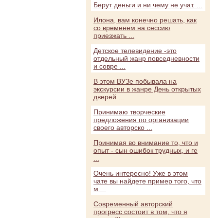
Берут деньги и ни чему не учат. ...
Илона, вам конечно решать, как
со временем на сессию
приезжать ...
Детское телевидение -это
отдельный жанр повседневности
и совре ...
В этом ВУЗе побывала на
экскурсии в жанре День открытых
дверей ...
Принимаю творческие
предложения по организации
своего авторско ...
Принимая во внимание то, что и
опыт - сын ошибок трудных, и ге
...
Очень интересно! Уже в этом
чате вы найдете пример того, что
м ...
Современный авторский
прогресс состоит в том, что я