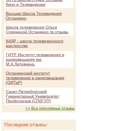
Кино и Телевидения
Высшая Школа Телевидения
Останкино
Школа телевидения Ольги
Спиркиной Останкино тв отзывы
КАДР - школа телевизионного
мастерства
ГИТР. Институт телевидения и
радиовещания им.
М.А.Литовчина.
Останкинский институт
телевидения и радиовещания
(ОИТиР)
Санкт-Петербургский
Гуманитарный Университет
Профсоюзов (СПбГУП)
>> Все популярные отзывы
Последние отзывы: