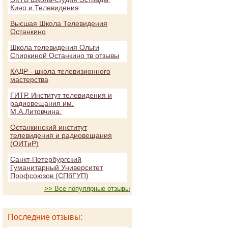
Кино и Телевидения
Высшая Школа Телевидения
Останкино
Школа телевидения Ольги
Спиркиной Останкино тв отзывы
КАДР - школа телевизионного
мастерства
ГИТР. Институт телевидения и
радиовещания им.
М.А.Литовчина.
Останкинский институт
телевидения и радиовещания
(ОИТиР)
Санкт-Петербургский
Гуманитарный Университет
Профсоюзов (СПбГУП)
>> Все популярные отзывы
Последние отзывы: