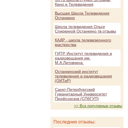
Кино и Телевидения
Высшая Школа Телевидения
Останкино
Школа телевидения Ольги
Спиркиной Останкино тв отзывы
КАДР - школа телевизионного
мастерства
ГИТР. Институт телевидения и
радиовещания им.
М.А.Литовчина.
Останкинский институт
телевидения и радиовещания
(ОИТиР)
Санкт-Петербургский
Гуманитарный Университет
Профсоюзов (СПбГУП)
>> Все популярные отзывы
Последние отзывы: