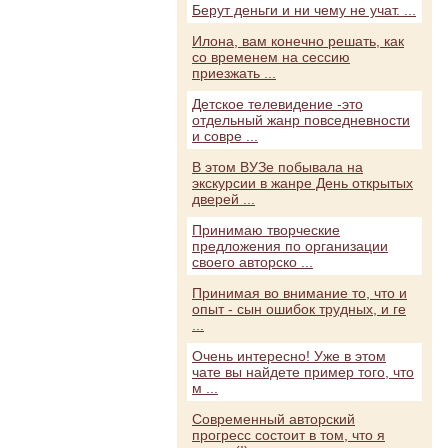
Берут деньги и ни чему не учат. ...
Илона, вам конечно решать, как
со временем на сессию
приезжать ...
Детское телевидение -это
отдельный жанр повседневности
и совре ...
В этом ВУЗе побывала на
экскурсии в жанре День открытых
дверей ...
Принимаю творческие
предложения по организации
своего авторско ...
Принимая во внимание то, что и
опыт - сын ошибок трудных, и ге
...
Очень интересно! Уже в этом
чате вы найдете пример того, что
м ...
Современный авторский
прогресс состоит в том, что я