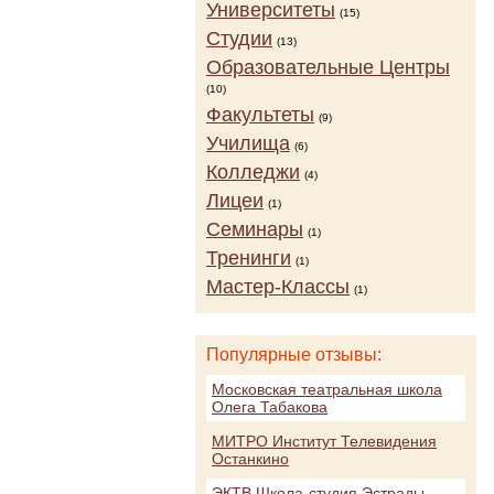
Университеты
(15)
Студии
(13)
Образовательные Центры
(10)
Факультеты
(9)
Училища
(6)
Колледжи
(4)
Лицеи
(1)
Семинары
(1)
Тренинги
(1)
Мастер-Классы
(1)
Популярные отзывы:
Московская театральная школа
Олега Табакова
МИТРО Институт Телевидения
Останкино
ЭКТВ Школа-студия Эстрады,