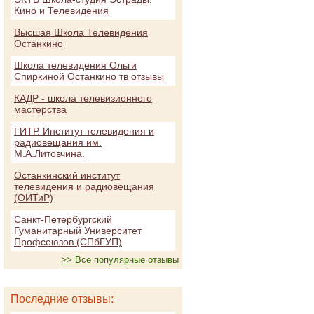
Кино и Телевидения
Высшая Школа Телевидения
Останкино
Школа телевидения Ольги
Спиркиной Останкино тв отзывы
КАДР - школа телевизионного
мастерства
ГИТР. Институт телевидения и
радиовещания им.
М.А.Литовчина.
Останкинский институт
телевидения и радиовещания
(ОИТиР)
Санкт-Петербургский
Гуманитарный Университет
Профсоюзов (СПбГУП)
>> Все популярные отзывы
Последние отзывы: