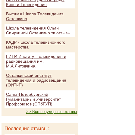
Кино и Телевидения
Высшая Школа Телевидения
Останкино
Школа телевидения Ольги
Спиркиной Останкино тв отзывы
КАДР - школа телевизионного
мастерства
ГИТР. Институт телевидения и
радиовещания им.
М.А.Литовчина.
Останкинский институт
телевидения и радиовещания
(ОИТиР)
Санкт-Петербургский
Гуманитарный Университет
Профсоюзов (СПбГУП)
>> Все популярные отзывы
Последние отзывы: