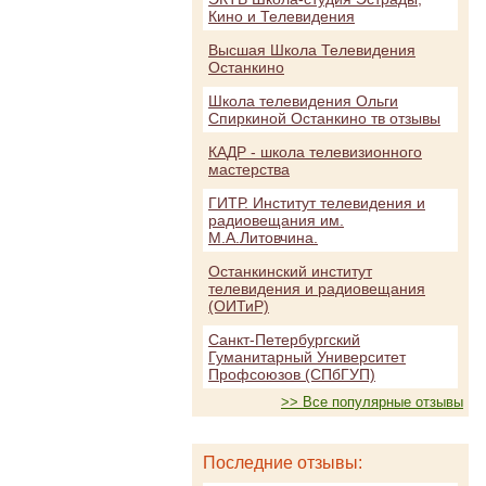
Кино и Телевидения
Высшая Школа Телевидения
Останкино
Школа телевидения Ольги
Спиркиной Останкино тв отзывы
КАДР - школа телевизионного
мастерства
ГИТР. Институт телевидения и
радиовещания им.
М.А.Литовчина.
Останкинский институт
телевидения и радиовещания
(ОИТиР)
Санкт-Петербургский
Гуманитарный Университет
Профсоюзов (СПбГУП)
>> Все популярные отзывы
Последние отзывы: