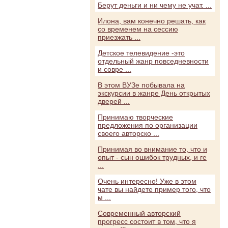
Берут деньги и ни чему не учат. ...
Илона, вам конечно решать, как
со временем на сессию
приезжать ...
Детское телевидение -это
отдельный жанр повседневности
и совре ...
В этом ВУЗе побывала на
экскурсии в жанре День открытых
дверей ...
Принимаю творческие
предложения по организации
своего авторско ...
Принимая во внимание то, что и
опыт - сын ошибок трудных, и ге
...
Очень интересно! Уже в этом
чате вы найдете пример того, что
м ...
Современный авторский
прогресс состоит в том, что я