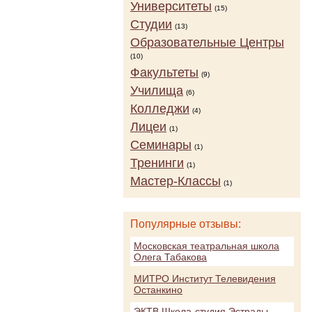
Университеты
(15)
Студии
(13)
Образовательные Центры
(10)
Факультеты
(9)
Училища
(6)
Колледжи
(4)
Лицеи
(1)
Семинары
(1)
Тренинги
(1)
Мастер-Классы
(1)
Популярные отзывы:
Московская театральная школа
Олега Табакова
МИТРО Институт Телевидения
Останкино
ЭКТВ Школа-студия Эстрады,