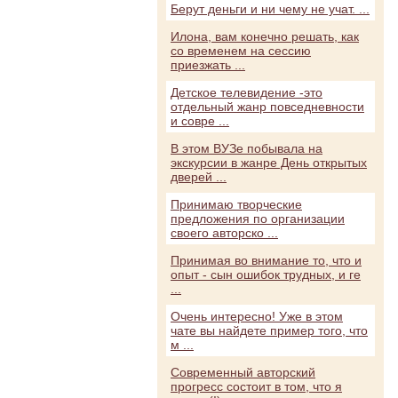
Берут деньги и ни чему не учат. ...
Илона, вам конечно решать, как
со временем на сессию
приезжать ...
Детское телевидение -это
отдельный жанр повседневности
и совре ...
В этом ВУЗе побывала на
экскурсии в жанре День открытых
дверей ...
Принимаю творческие
предложения по организации
своего авторско ...
Принимая во внимание то, что и
опыт - сын ошибок трудных, и ге
...
Очень интересно! Уже в этом
чате вы найдете пример того, что
м ...
Современный авторский
прогресс состоит в том, что я