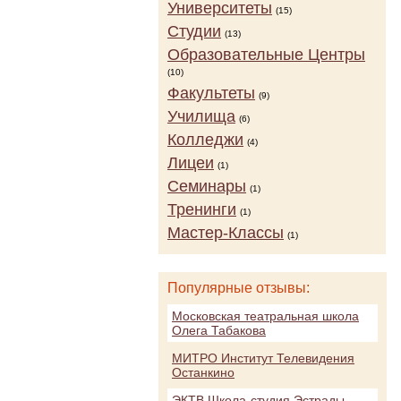
Университеты
(15)
Студии
(13)
Образовательные Центры
(10)
Факультеты
(9)
Училища
(6)
Колледжи
(4)
Лицеи
(1)
Семинары
(1)
Тренинги
(1)
Мастер-Классы
(1)
Популярные отзывы:
Московская театральная школа
Олега Табакова
МИТРО Институт Телевидения
Останкино
ЭКТВ Школа-студия Эстрады,