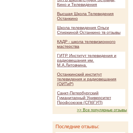
Кино и Телевидения
Высшая Школа Телевидения
Останкино
Школа телевидения Ольги
Спиркиной Останкино тв отзывы
КАДР - школа телевизионного
мастерства
ГИТР. Институт телевидения и
радиовещания им.
М.А.Литовчина.
Останкинский институт
телевидения и радиовещания
(ОИТиР)
Санкт-Петербургский
Гуманитарный Университет
Профсоюзов (СПбГУП)
>> Все популярные отзывы
Последние отзывы: