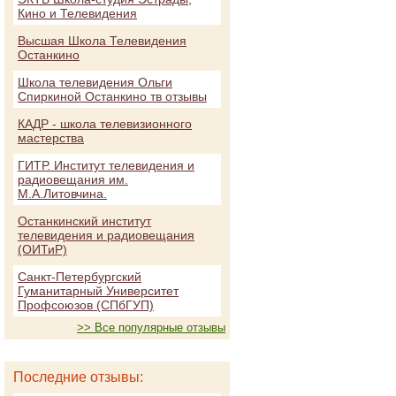
Кино и Телевидения
Высшая Школа Телевидения
Останкино
Школа телевидения Ольги
Спиркиной Останкино тв отзывы
КАДР - школа телевизионного
мастерства
ГИТР. Институт телевидения и
радиовещания им.
М.А.Литовчина.
Останкинский институт
телевидения и радиовещания
(ОИТиР)
Санкт-Петербургский
Гуманитарный Университет
Профсоюзов (СПбГУП)
>> Все популярные отзывы
Последние отзывы: