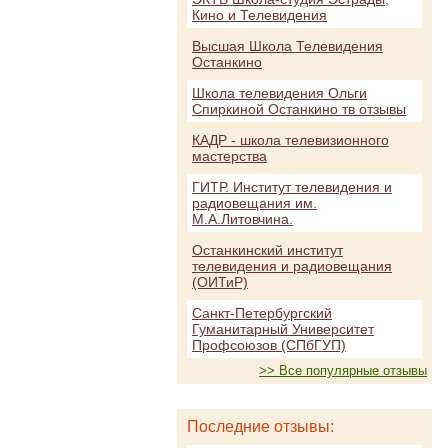
Кино и Телевидения
Высшая Школа Телевидения
Останкино
Школа телевидения Ольги
Спиркиной Останкино тв отзывы
КАДР - школа телевизионного
мастерства
ГИТР. Институт телевидения и
радиовещания им.
М.А.Литовчина.
Останкинский институт
телевидения и радиовещания
(ОИТиР)
Санкт-Петербургский
Гуманитарный Университет
Профсоюзов (СПбГУП)
>> Все популярные отзывы
Последние отзывы: