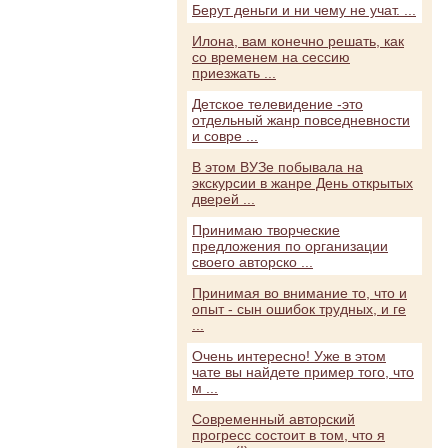
Берут деньги и ни чему не учат. ...
Илона, вам конечно решать, как
со временем на сессию
приезжать ...
Детское телевидение -это
отдельный жанр повседневности
и совре ...
В этом ВУЗе побывала на
экскурсии в жанре День открытых
дверей ...
Принимаю творческие
предложения по организации
своего авторско ...
Принимая во внимание то, что и
опыт - сын ошибок трудных, и ге
...
Очень интересно! Уже в этом
чате вы найдете пример того, что
м ...
Современный авторский
прогресс состоит в том, что я