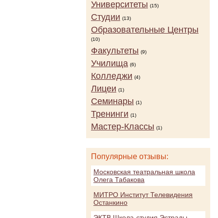
Университеты
(15)
Студии
(13)
Образовательные Центры
(10)
Факультеты
(9)
Училища
(6)
Колледжи
(4)
Лицеи
(1)
Семинары
(1)
Тренинги
(1)
Мастер-Классы
(1)
Популярные отзывы:
Московская театральная школа
Олега Табакова
МИТРО Институт Телевидения
Останкино
ЭКТВ Школа-студия Эстрады,