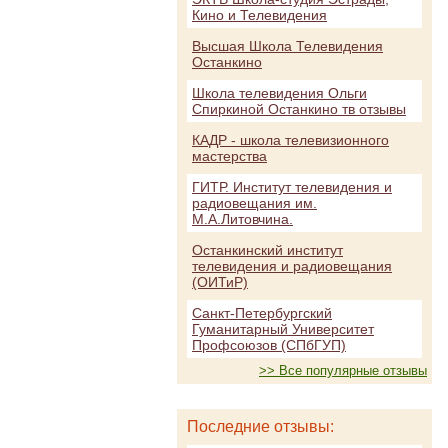
Кино и Телевидения
Высшая Школа Телевидения
Останкино
Школа телевидения Ольги
Спиркиной Останкино тв отзывы
КАДР - школа телевизионного
мастерства
ГИТР. Институт телевидения и
радиовещания им.
М.А.Литовчина.
Останкинский институт
телевидения и радиовещания
(ОИТиР)
Санкт-Петербургский
Гуманитарный Университет
Профсоюзов (СПбГУП)
>> Все популярные отзывы
Последние отзывы: