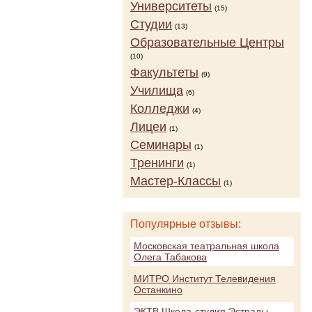
Университеты
(15)
Студии
(13)
Образовательные Центры
(10)
Факультеты
(9)
Училища
(6)
Колледжи
(4)
Лицеи
(1)
Семинары
(1)
Тренинги
(1)
Мастер-Классы
(1)
Популярные отзывы:
Московская театральная школа
Олега Табакова
МИТРО Институт Телевидения
Останкино
ЭКТВ Школа-студия Эстрады,