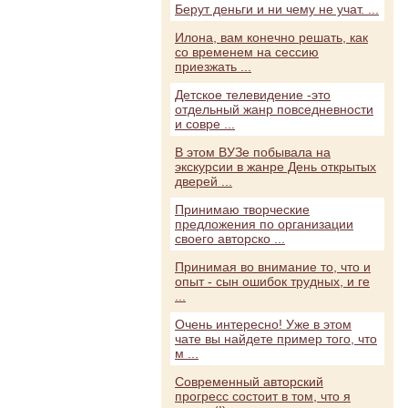
Берут деньги и ни чему не учат. ...
Илона, вам конечно решать, как
со временем на сессию
приезжать ...
Детское телевидение -это
отдельный жанр повседневности
и совре ...
В этом ВУЗе побывала на
экскурсии в жанре День открытых
дверей ...
Принимаю творческие
предложения по организации
своего авторско ...
Принимая во внимание то, что и
опыт - сын ошибок трудных, и ге
...
Очень интересно! Уже в этом
чате вы найдете пример того, что
м ...
Современный авторский
прогресс состоит в том, что я