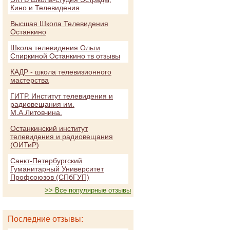
Кино и Телевидения
Высшая Школа Телевидения
Останкино
Школа телевидения Ольги
Спиркиной Останкино тв отзывы
КАДР - школа телевизионного
мастерства
ГИТР. Институт телевидения и
радиовещания им.
М.А.Литовчина.
Останкинский институт
телевидения и радиовещания
(ОИТиР)
Санкт-Петербургский
Гуманитарный Университет
Профсоюзов (СПбГУП)
>> Все популярные отзывы
Последние отзывы: