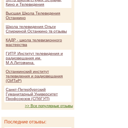
Кино и Телевидения
Высшая Школа Телевидения
Останкино
Школа телевидения Ольги
Спиркиной Останкино тв отзывы
КАДР - школа телевизионного
мастерства
ГИТР. Институт телевидения и
радиовещания им.
М.А.Литовчина.
Останкинский институт
телевидения и радиовещания
(ОИТиР)
Санкт-Петербургский
Гуманитарный Университет
Профсоюзов (СПбГУП)
>> Все популярные отзывы
Последние отзывы: